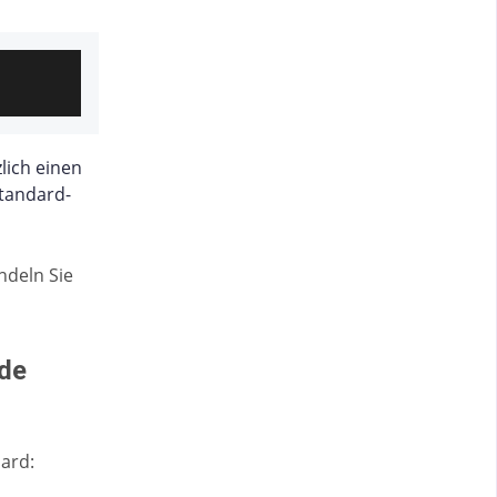
lich einen
Standard-
ndeln Sie
ade
ard: