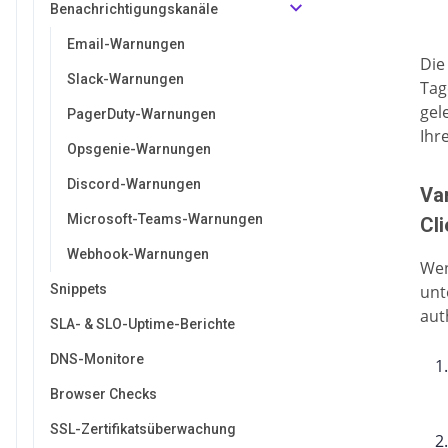
Benachrichtigungskanäle
Email-Warnungen
Die
Slack-Warnungen
Tag
gel
PagerDuty-Warnungen
Ihr
Opsgenie-Warnungen
Discord-Warnungen
Var
Microsoft-Teams-Warnungen
Cli
Webhook-Warnungen
Wen
unt
Snippets
aut
SLA- & SLO-Uptime-Berichte
DNS-Monitore
Browser Checks
SSL-Zertifikatsüberwachung