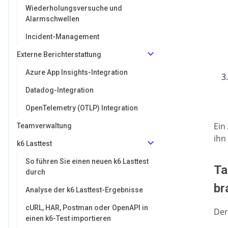
Wiederholungsversuche und
Alarmschwellen
Incident-Management
Externe Berichterstattung
Azure App Insights-Integration
Datadog-Integration
OpenTelemetry (OTLP) Integration
Ein
Teamverwaltung
ihn
k6 Lasttest
So führen Sie einen neuen k6 Lasttest
Ta
durch
br
Analyse der k6 Lasttest-Ergebnisse
cURL, HAR, Postman oder OpenAPI in
Der
einen k6-Test importieren