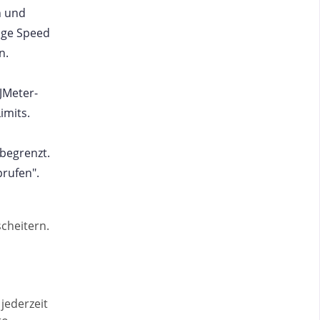
n und
age Speed
n.
/JMeter-
imits.
begrenzt.
prufen".
scheitern.
jederzeit