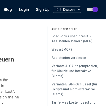
Blog
Login
Sign Up
AUF DIESER SEITE
LoadFocus uber Ihren KI-
Assistenten steuern (MCP)
Was ist MCP?
euern
Assistenten verbinden
Variante A: OAuth (empfohlen,
fur Claude und interaktive
Clients)
e Ihr
Variante B: API-Schlussel (fur
 in
Skripte und nicht-interaktive
er Last",
Clients)
 sich meine
tzt
Tarife: was kostenlos ist und