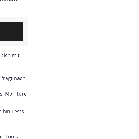
 sich mit
 fragt nach:
ts, Monitore
e hin Tests
us-Tools