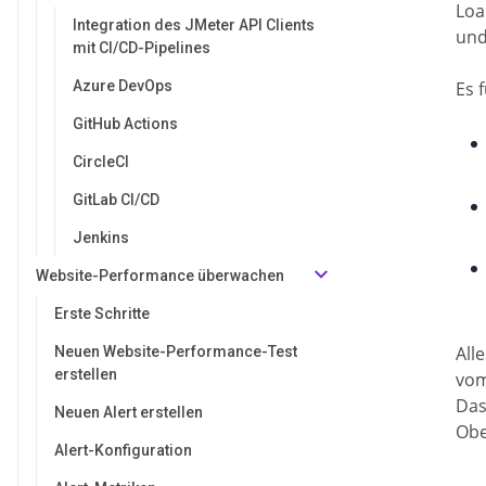
Loa
Integration des JMeter API Clients
und
mit CI/CD-Pipelines
Azure DevOps
Es 
GitHub Actions
CircleCI
GitLab CI/CD
Jenkins
Website-Performance überwachen
Erste Schritte
All
Neuen Website-Performance-Test
erstellen
vom
Das
Neuen Alert erstellen
Obe
Alert-Konfiguration