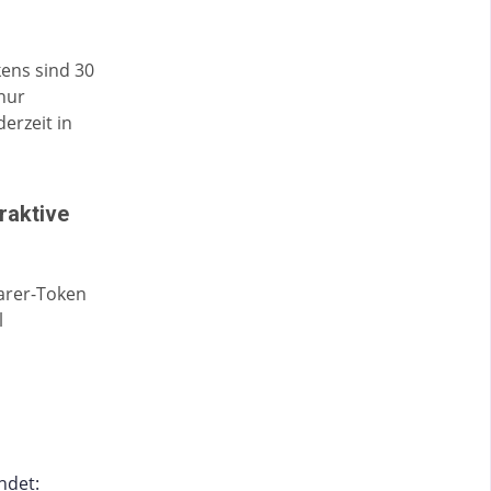
ens sind 30
nur
erzeit in
eraktive
earer-Token
l
ndet: