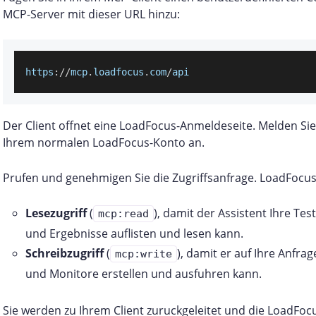
MCP-Server mit dieser URL hinzu:
https
:
/
/
mcp
.
loadfocus
.
com
/
api
Der Client offnet eine LoadFocus-Anmeldeseite. Melden Sie
Ihrem normalen LoadFocus-Konto an.
Prufen und genehmigen Sie die Zugriffsanfrage. LoadFocus
Lesezugriff
(
), damit der Assistent Ihre Tes
mcp:read
und Ergebnisse auflisten und lesen kann.
Schreibzugriff
(
), damit er auf Ihre Anfrag
mcp:write
und Monitore erstellen und ausfuhren kann.
Sie werden zu Ihrem Client zuruckgeleitet und die LoadFoc