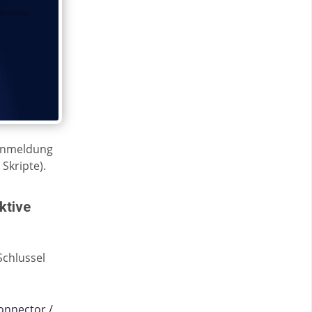
-Anmeldung
Skripte).
ktive
Schlussel
onnector /