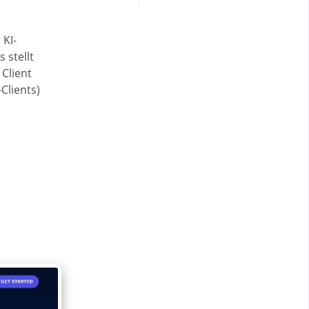
 KI-
 stellt
 Client
Clients)