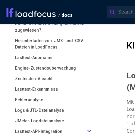
Verwendung mehrerer CSV-Dateien
mit JMeter-Engines in LoadFocus
docs
Welche Hardwareressourcen sind
meinem Konto für Lastgeneratoren
zugewiesen?
Herunterladen von .JMX- und .CSV-
K
Dateien in LoadFocus
Lasttest-Anomalien
Engine-Zustandsüberwachung
Lo
Zeitleisten-Ansicht
(
Lasttest-Erkenntnisse
Fehleranalyse
Mit
Loa
Logs & JTL-Dateianalyse
nor
JMeter-Logdateianalyse
"ri
Cor
Lasttest-API-Integration