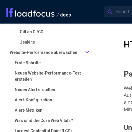
Azure DevOps
GitHub Actions
docs
CircleCI
GitLab CI/CD
H
Jenkins
Website-Performance überwachen
Erste Schritte
Pa
Neuen Website-Performance-Test
erstellen
Web
Neuen Alert erstellen
Aut
Alert-Konfiguration
ein
Mit
Alert-Metriken
Was sind die Core Web Vitals?
Un
Largest Contentful Paint (LCP)