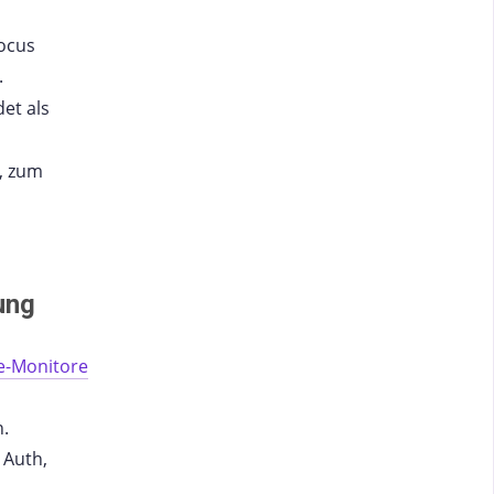
ocus
.
det als
, zum
ung
e-Monitore
n.
 Auth,