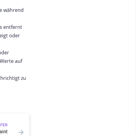
se während
s entfernt
eigt oder
oder
 Werte auf
hrichtigt zu
ITER
aint