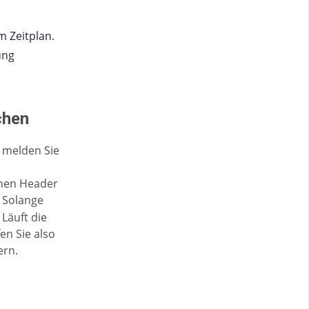
m Zeitplan.
ung
chen
, melden Sie
enen Header
. Solange
 Läuft die
en Sie also
ern.