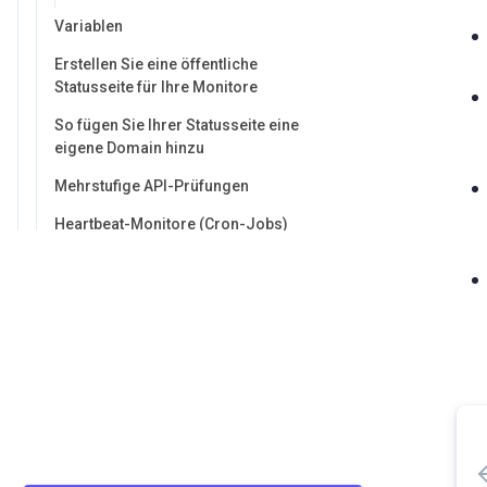
Variablen
Erstellen Sie eine öffentliche
Statusseite für Ihre Monitore
So fügen Sie Ihrer Statusseite eine
eigene Domain hinzu
Mehrstufige API-Prüfungen
Heartbeat-Monitore (Cron-Jobs)
TCP-Port-Monitore
Prüfungsgruppen
Wartungsfenster
Dashboards
Benachrichtigungskanäle
Email-Warnungen