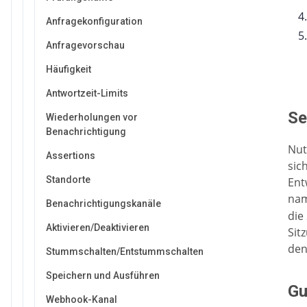
Anfragekonfiguration
Anfragevorschau
Häufigkeit
Antwortzeit-Limits
Se
Wiederholungen vor
Benachrichtigung
Nut
Assertions
sic
Standorte
Ent
na
Benachrichtigungskanäle
die
Aktivieren/Deaktivieren
Sit
den
Stummschalten/Entstummschalten
Speichern und Ausführen
Gu
Webhook-Kanal