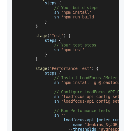
            steps 
{
// Your build steps
                sh 
'npm install'
                sh 
'npm run build'
}
}
stage
(
'Test'
)
{
            steps 
{
// Your test steps
                sh 
'npm test'
}
}
stage
(
'Performance Test'
)
{
            steps 
{
// Install LoadFocus JMeter API 
                sh 
'npm install -g @loadfocus/lo
// Configure LoadFocus API Clien
                sh 
'loadfocus-api config set api
                sh 
'loadfocus-api config set tea
// Run Performance Tests
                sh 
''
'
                    loadfocus
-
api jmeter run
-
tes
--
name 
"Jenkins_${JOB_NAME
--
thresholds 
"avgresponse<