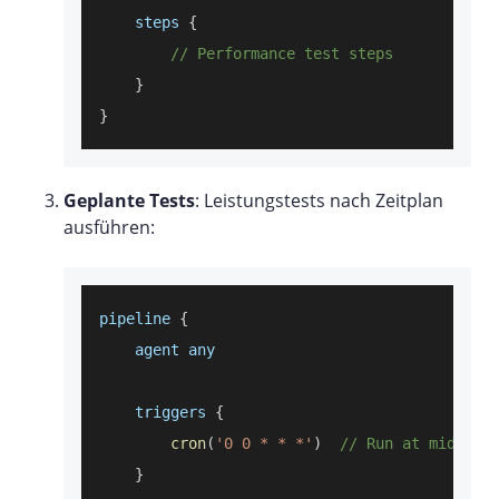
    steps 
{
// Performance test steps
}
}
Geplante Tests
: Leistungstests nach Zeitplan
ausführen:
pipeline 
{
    agent any
    triggers 
{
cron
(
'0 0 * * *'
)
// Run at midnigh
}