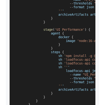
--
thresholds 
"avgr
--
format json 
>
 ap
''
'
                        archiveArtifacts artifac
}
}
stage
(
'UI Performance'
)
{
                    agent 
{
                        docker 
{
                            image 
'node:16-alpin
}
}
                    steps 
{
                        sh 
'npm install -g @load
                        sh 
'loadfocus-api config
                        sh 
'loadfocus-api config
                        sh 
''
'
                            loadfocus
-
api jmeter
--
name 
"UI_Perform
--
thresholds 
"avgr
--
format json 
>
 ui
''
'
                        archiveArtifacts artifac
}
}
}
}