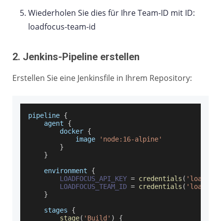
Wiederholen Sie dies für Ihre Team-ID mit ID:
loadfocus-team-id
2. Jenkins-Pipeline erstellen
Erstellen Sie eine Jenkinsfile in Ihrem Repository:
pipeline 
{
    agent 
{
        docker 
{
            image 
'node:16-alpine'
}
}
    environment 
{
LOADFOCUS_API_KEY
=
credentials
(
'loadfoc
LOADFOCUS_TEAM_ID
=
credentials
(
'loadfoc
}
    stages 
{
stage
(
'Build'
)
{