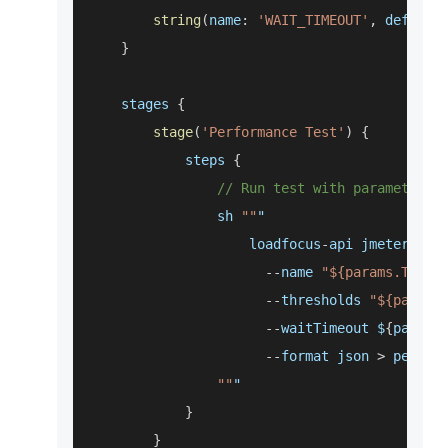
string
(
name
:
'WAIT_TIMEOUT'
,
default
}
    stages 
{
stage
(
'Performance Test'
)
{
            steps 
{
// Run test with parameters
                sh 
""
"
                    loadfocus
-
api jmeter run
--
name 
"${params.TEST_
--
thresholds 
"${params
--
waitTimeout $
{
params
--
format json 
>
 perfor
""
"
}
}