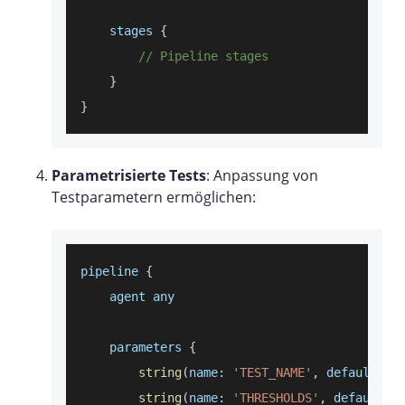
    stages 
{
// Pipeline stages
}
}
Parametrisierte Tests
: Anpassung von
Testparametern ermöglichen:
pipeline 
{
    agent any
    parameters 
{
string
(
name
:
'TEST_NAME'
,
defaultVal
string
(
name
:
'THRESHOLDS'
,
defaultVa