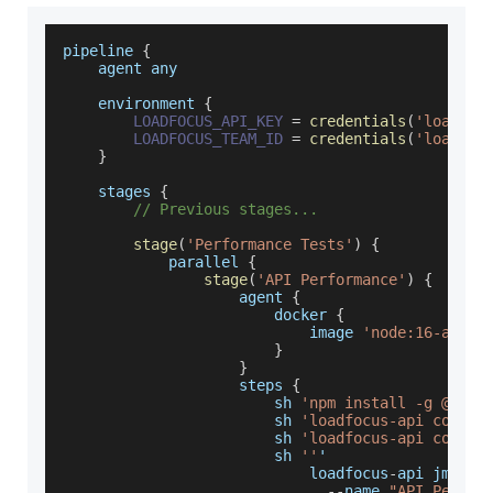
pipeline 
{
    agent any
    environment 
{
LOADFOCUS_API_KEY
=
credentials
(
'loadfoc
LOADFOCUS_TEAM_ID
=
credentials
(
'loadfoc
}
    stages 
{
// Previous stages...
stage
(
'Performance Tests'
)
{
            parallel 
{
stage
(
'API Performance'
)
{
                    agent 
{
                        docker 
{
                            image 
'node:16-alpin
}
}
                    steps 
{
                        sh 
'npm install -g @load
                        sh 
'loadfocus-api config
                        sh 
'loadfocus-api config
                        sh 
''
'
                            loadfocus
-
api jmeter
--
name 
"API_Perfor