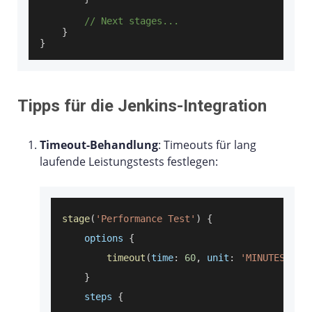
// Next stages...
}
}
Tipps für die Jenkins-Integration
Timeout-Behandlung
: Timeouts für lang
laufende Leistungstests festlegen:
stage
(
'Performance Test'
)
{
    options 
{
timeout
(
time
:
60
,
unit
:
'MINUTES'
)
}
    steps 
{