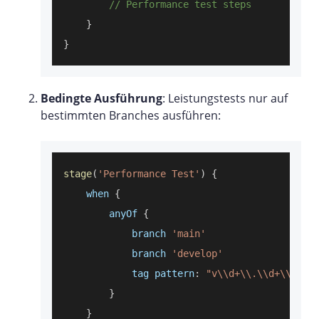
// Performance test steps
}
}
Bedingte Ausführung
: Leistungstests nur auf
bestimmten Branches ausführen:
stage
(
'Performance Test'
)
{
    when 
{
        anyOf 
{
            branch 
'main'
            branch 
'develop'
            tag pattern
:
"v\\d+\\.\\d+\\.\\d
}
}