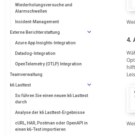
Wiederholungsversuche und
Alarmschwellen
Wei
Incident-Management
Externe Berichterstattung
4.
Azure App Insights-Integration
Wäh
Datadog-Integration
Opt
OpenTelemetry (OTLP) Integration
hil
Lei
Teamverwaltung
k6 Lasttest
So führen Sie einen neuen k6 Lasttest
durch
Analyse der k6 Lasttest-Ergebnisse
Wei
cURL, HAR, Postman oder OpenAPI in
einen k6-Test importieren