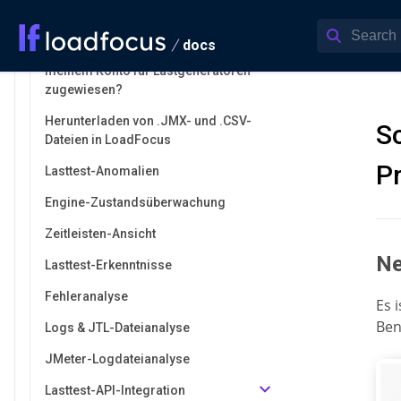
Verwendung mehrerer CSV-Dateien
mit JMeter-Engines in LoadFocus
docs
Welche Hardwareressourcen sind
meinem Konto für Lastgeneratoren
zugewiesen?
Herunterladen von .JMX- und .CSV-
So
Dateien in LoadFocus
P
Lasttest-Anomalien
Engine-Zustandsüberwachung
Zeitleisten-Ansicht
Ne
Lasttest-Erkenntnisse
Fehleranalyse
Es 
Ben
Logs & JTL-Dateianalyse
JMeter-Logdateianalyse
Lasttest-API-Integration