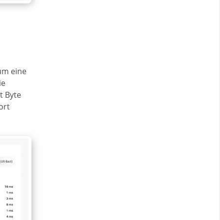
um eine
ie
t Byte
ort