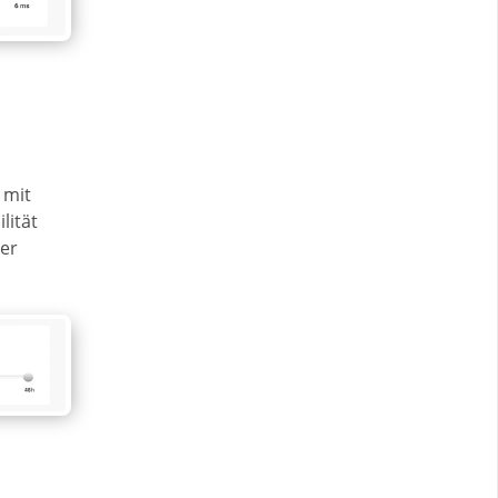
 mit
lität
der