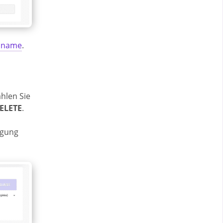
gsname
.
hlen Sie
DELETE
.
lgung