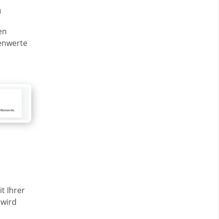
n
en
lenwerte
t Ihrer
 wird