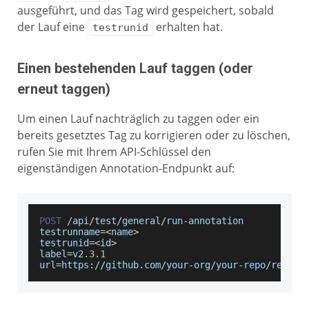
ausgeführt, und das Tag wird gespeichert, sobald
der Lauf eine
erhalten hat.
testrunid
Einen bestehenden Lauf taggen (oder
erneut taggen)
Um einen Lauf nachträglich zu taggen oder ein
bereits gesetztes Tag zu korrigieren oder zu löschen,
rufen Sie mit Ihrem API-Schlüssel den
eigenständigen Annotation-Endpunkt auf:
POST
/
api
/
test
/
general
/
run
-
annotation
testrunname
=
<
name
>
testrunid
=
<
id
>
label
=
v2
.
3.1
url
=
https
:
/
/
github
.
com
/
your
-
org
/
your
-
repo
/
releas