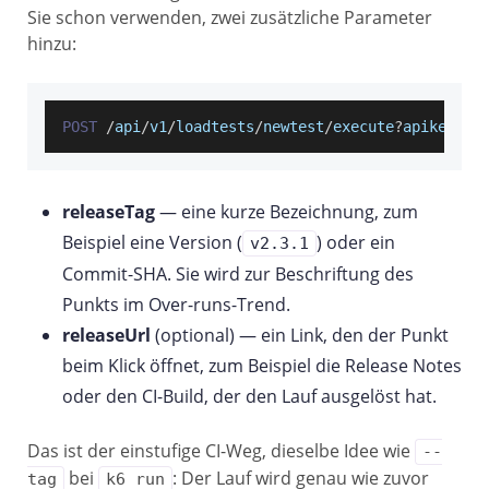
Sie schon verwenden, zwei zusätzliche Parameter
hinzu:
POST
/
api
/
v1
/
loadtests
/
newtest
/
execute
?
apikey
=
<
k
releaseTag
— eine kurze Bezeichnung, zum
Beispiel eine Version (
) oder ein
v2.3.1
Commit-SHA. Sie wird zur Beschriftung des
Punkts im Over-runs-Trend.
releaseUrl
(optional) — ein Link, den der Punkt
beim Klick öffnet, zum Beispiel die Release Notes
oder den CI-Build, der den Lauf ausgelöst hat.
Das ist der einstufige CI-Weg, dieselbe Idee wie
--
bei
: Der Lauf wird genau wie zuvor
tag
k6 run