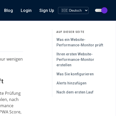
Blog
Login
Sign Up
AUF DIESER SEITE
Was ein Website-
Performance-Monitor prüft
Ihren ersten Website-
 nur wenigen
Performance-Monitor
erstellen
Was Sie konfigurieren
ft
Alerts hinzufügen
Nach dem ersten Lauf
rte Prüfung
hlen, nach
ormance
 PWA Score,