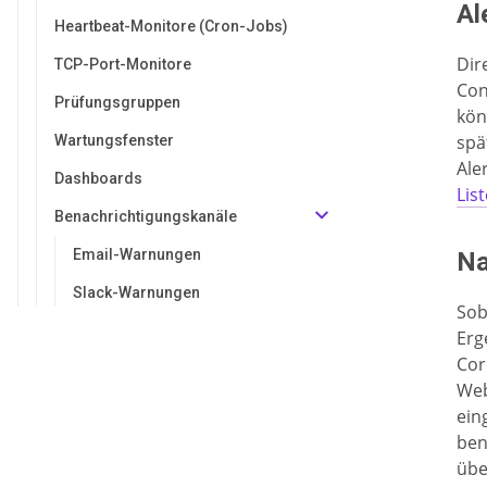
Al
Heartbeat-Monitore (Cron-Jobs)
Dir
TCP-Port-Monitore
Con
Prüfungsgruppen
kön
spä
Wartungsfenster
Ale
Dashboards
Lis
Benachrichtigungskanäle
Email-Warnungen
Na
Slack-Warnungen
Sob
PagerDuty-Warnungen
Erg
Cor
Opsgenie-Warnungen
Web
Discord-Warnungen
ein
ben
Microsoft-Teams-Warnungen
übe
Webhook-Warnungen