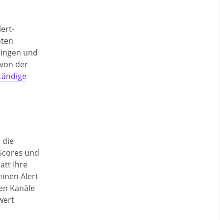
ert-
hten
ringen und
 von der
ständige
 die
 Scores und
tt Ihre
einen Alert
ten Kanäle
wert