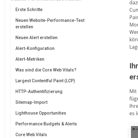
daz
Cum
Erste Schritte
Pai
Neuen Website-Performance-Test
Mon
erstellen
Wer
Neuen Alert erstellen
kön
Lag
Alert-Konfiguration
Alert-Metriken
Ih
Was sind die Core Web Vitals?
er
Largest Contentful Paint (LCP)
Mit
HTTP-Authentifizierung
füg
Sitemap-Import
Ihr
es 
Lighthouse Opportunities
Performance Budgets & Alerts
Core Web Vitals