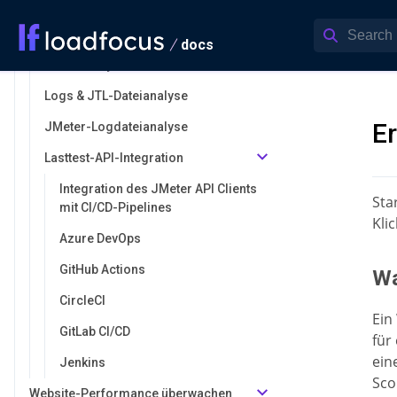
Zeitleisten-Ansicht
Lasttest-Erkenntnisse
docs
Fehleranalyse
Logs & JTL-Dateianalyse
Er
JMeter-Logdateianalyse
Lasttest-API-Integration
Integration des JMeter API Clients
Sta
mit CI/CD-Pipelines
Klic
Azure DevOps
GitHub Actions
Wa
CircleCI
Ein
GitLab CI/CD
für
ein
Jenkins
Sco
Website-Performance überwachen