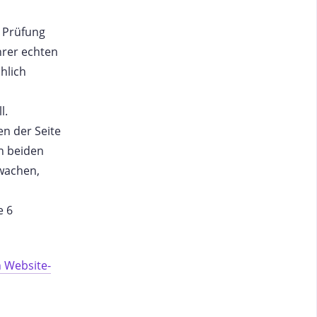
e Prüfung
hrer echten
hlich
l.
en der Seite
n beiden
rwachen,
e 6
 Website-