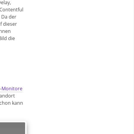
Delay,
 Contentful
. Da der
f dieser
ennen
ild die
e-Monitore
tandort
schon kann