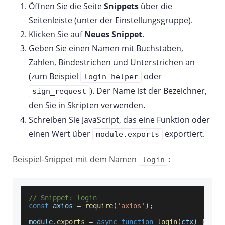
Öffnen Sie die Seite
Snippets
über die
Seitenleiste (unter der Einstellungsgruppe).
Klicken Sie auf
Neues Snippet
.
Geben Sie einen Namen mit Buchstaben,
Zahlen, Bindestrichen und Unterstrichen an
(zum Beispiel
oder
login-helper
). Der Name ist der Bezeichner,
sign_request
den Sie in Skripten verwenden.
Schreiben Sie JavaScript, das eine Funktion oder
einen Wert über
exportiert.
module.exports
Beispiel-Snippet mit dem Namen
:
login
// Snippet: login
const
 axios 
=
require
(
'axios'
)
;
module
.
exports
=
async
function
login
(
ctx
)
{