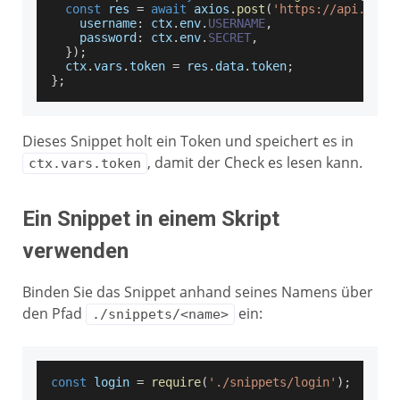
const
 res 
=
await
 axios
.
post
(
'https://api.exam
username
:
 ctx
.
env
.
USERNAME
,
password
:
 ctx
.
env
.
SECRET
,
}
)
;
  ctx
.
vars
.
token
=
 res
.
data
.
token
;
}
;
Dieses Snippet holt ein Token und speichert es in
, damit der Check es lesen kann.
ctx.vars.token
Ein Snippet in einem Skript
verwenden
Binden Sie das Snippet anhand seines Namens über
den Pfad
ein:
./snippets/<name>
const
 login 
=
require
(
'./snippets/login'
)
;