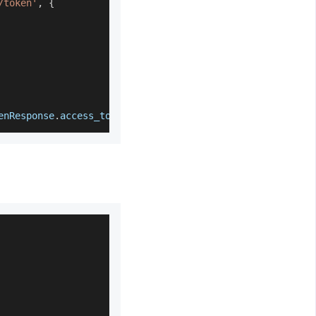
/token'
,
{
enResponse
.
access_token
}
)
;