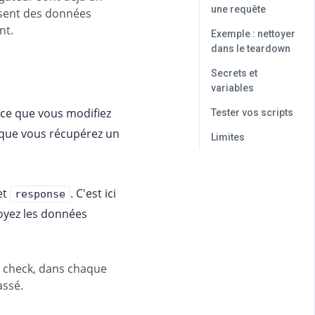
une requête
assent des données
nt.
Exemple : nettoyer
dans le teardown
Secrets et
variables
 ce que vous modifiez
Tester vos scripts
ci que vous récupérez un
Limites
et
. C'est ici
response
oyez les données
u check, dans chaque
assé.