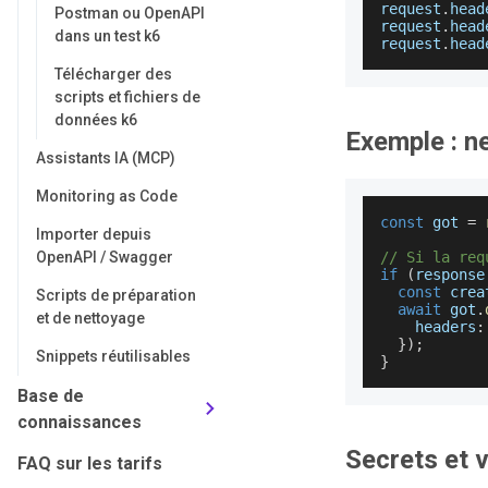
request
.
head
Postman ou OpenAPI
request
.
head
dans un test k6
request
.
head
Télécharger des
scripts et fichiers de
données k6
Exemple : n
Assistants IA (MCP)
Monitoring as Code
const
 got 
=
Importer depuis
OpenAPI / Swagger
// Si la req
if
(
response
const
 crea
Scripts de préparation
await
 got
.
et de nettoyage
headers
:
}
)
;
Snippets réutilisables
}
Base de
connaissances
Secrets et v
FAQ sur les tarifs