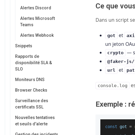
Ce que vous
Alertes Discord
Alertes Microsoft
Dans un script s
Teams
et
Alertes Webhook
got
axi
un jeton OAu
Snippets
— s
crypto
Rapports de
@faker-js/
disponibilité SLA &
SLO
et
url
pat
Moniteurs DNS
es
console.log
Browser Checks
Surveillance des
Exemple : r
certificats SSL
Nouvelles tentatives
et seuils d'alerte
const
 got 
=
Gestion des incidents