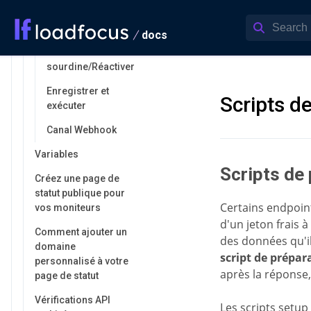
Canaux d'alerte
Activer/Désactiver
docs
Mettre en
sourdine/Réactiver
Enregistrer et
Scripts d
exécuter
Canal Webhook
Variables
Scripts de
Créez une page de
statut publique pour
Certains endpoint
vos moniteurs
d'un jeton frais 
Comment ajouter un
des données qu'il
domaine
script de prépar
personnalisé à votre
après la réponse,
page de statut
Vérifications API
Les scripts setu