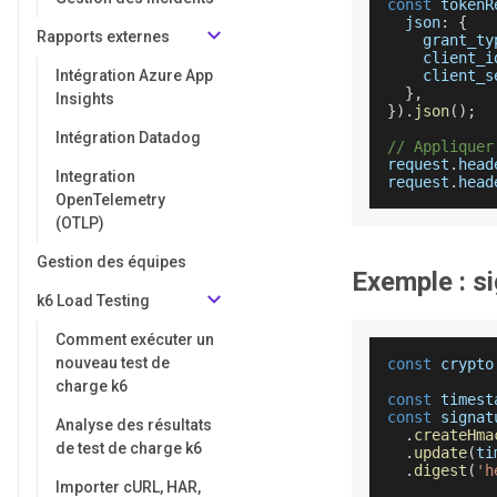
const
 tokenR
json
:
{
Rapports externes
grant_ty
client_i
Intégration Azure App
client_s
}
,
Insights
}
)
.
json
(
)
;
Intégration Datadog
// Appliquer
request
.
head
Integration
request
.
head
OpenTelemetry
(OTLP)
Gestion des équipes
Exemple : s
k6 Load Testing
Comment exécuter un
nouveau test de
const
 crypto
charge k6
const
 timest
const
 signat
Analyse des résultats
.
createHma
de test de charge k6
.
update
(
ti
.
digest
(
'h
Importer cURL, HAR,