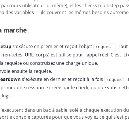
e parcours utilisateur lui-même), et les checks multistep p
via des variables — ils couvrent les mêmes besoins autreme
a marche
setup
s'exécute en premier et reçoit l'objet
. Tout
request
(en-têtes, URL, corps) est utilisé pour l'appel réel. C'est i
 la requête ou construisez une charge unique.
voie ensuite la requête.
 teardown
s'exécute en dernier et reçoit à la fois
request
primez une ressource créée par le check, ou que vous nett
 logs.
s'exécutent dans un bac à sable isolé à chaque exécution d
 sortie console capturée pour que vous voyiez ce qui s'est p