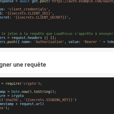
esponse 
=
await
 got
.
post
(
'https://auth.example.com/oauth
pe
:
'client_credentials'
,
d
:
'{{secrets.CLIENT_ID}}'
,
ecret
:
'{{secrets.CLIENT_SECRET}}'
,
 le jeton à la requête que LoadFocus s'apprête à envoyer
ers
=
 request
.
headers
||
[
]
;
ers
.
push
(
{
name
:
'Authorization'
,
value
:
'Bearer '
+
 tok
igner une requête
 
=
require
(
'crypto'
)
;
amp 
=
Date
.
now
(
)
.
toString
(
)
;
ure 
=
 crypto
c
(
'sha256'
,
'{{secrets.SIGNING_KEY}}'
)
mestamp 
+
 request
.
url
)
ex'
)
;