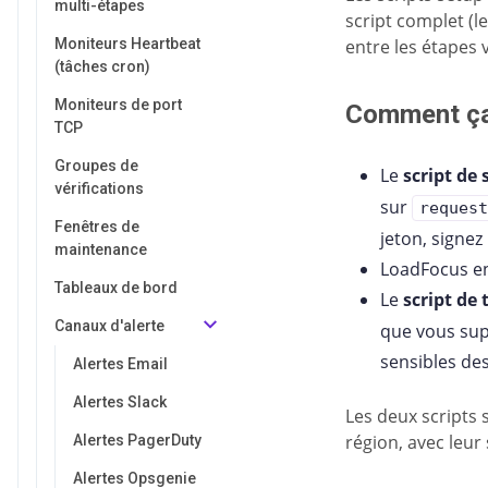
multi-étapes
script complet (l
Moniteurs Heartbeat
entre les étapes 
(tâches cron)
Moniteurs de port
Comment ç
TCP
Groupes de
Le
script de 
vérifications
sur
request
Fenêtres de
jeton, signez
maintenance
LoadFocus en
Tableaux de bord
Le
script de
Canaux d'alerte
que vous sup
sensibles des
Alertes Email
Alertes Slack
Les deux scripts 
région, avec leur
Alertes PagerDuty
Alertes Opsgenie