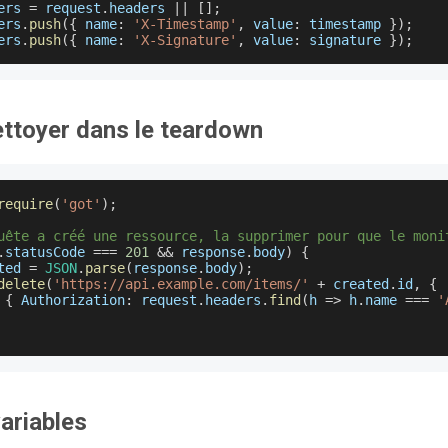
ers
=
 request
.
headers
||
[
]
;
ers
.
push
(
{
name
:
'X-Timestamp'
,
value
:
 timestamp 
}
)
;
ers
.
push
(
{
name
:
'X-Signature'
,
value
:
 signature 
}
)
;
ettoyer dans le teardown
require
(
'got'
)
;
uête a créé une ressource, la supprimer pour que le moni
.
statusCode
===
201
&&
 response
.
body
)
{
ted 
=
JSON
.
parse
(
response
.
body
)
;
delete
(
'https://api.example.com/items/'
+
 created
.
id
,
{
{
Authorization
:
 request
.
headers
.
find
(
h
=>
 h
.
name
===
'
ariables