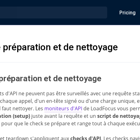
Pricing
e préparation et de nettoyage
 préparation et de nettoyage
s d'API ne peuvent pas être surveillés avec une requête stat
à chaque appel, d'un en-tête signé ou d'une charge unique, et
 faut nettoyer. Les
moniteurs d'API
de LoadFocus vous perm
ation (setup)
juste avant la requête et un
script de nettoy
 pour que le check se prépare et range tout à chaque exécu
p et teardown s'appliquent aux
checks d'API
. Les checks nav