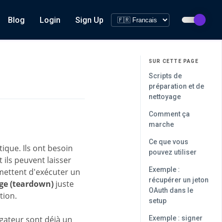
Blog
Login
Sign Up
SUR CETTE PAGE
Scripts de
préparation et de
nettoyage
Comment ça
marche
Ce que vous
ique. Ils ont besoin
pouvez utiliser
 ils peuvent laisser
Exemple :
ettent d'exécuter un
récupérer un jeton
age (teardown)
juste
OAuth dans le
tion.
setup
igateur sont déjà un
Exemple : signer