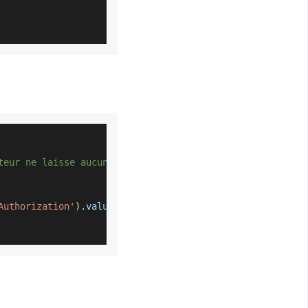
teur ne laisse aucune trace
Authorization'
)
.
value
}
,