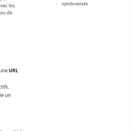
synchronisés
vec les
eau de
z une
URL
tifs.
rée un