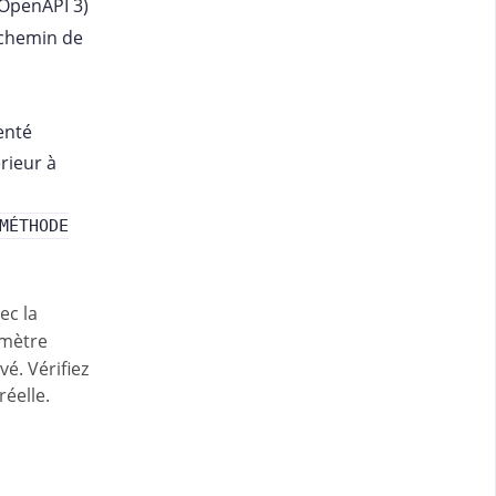
(OpenAPI 3)
 chemin de
enté
érieur à
MÉTHODE
ec la
mètre
é. Vérifiez
réelle.