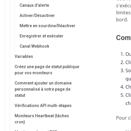
s'exéc
Canaux d'alerte
limite
Activer/Désactiver
bord.
Mettre en sourdine/Réactiver
Enregistrer et exécuter
Com
Canal Webhook
O
Variables
Cl
Créez une page de statut publique
So
pour vos moniteurs
qu
Comment ajouter un domaine
Ch
personnalisé à votre page de
Cl
statut
ch
Vérifications API multi-étapes
Moniteurs Heartbeat (tâches
Pour c
cron)