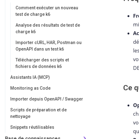
Comment exécuter un nouveau
test de charge k6
Fr
mi
Analyse des résultats de test de
charge k6
Ac
dé
Importer cURL, HAR, Postman ou
OpenAPI dans un test k6
le
vo
Télécharger des scripts et
fichiers de données k6
DE
Assistants IA (MCP)
Ce qu
Monitoring as Code
Importer depuis OpenAPI / Swagger
Op
Scripts de préparation et de
ch
nettoyage
vo
Snippets réutilisables
qu
Base de connaissances