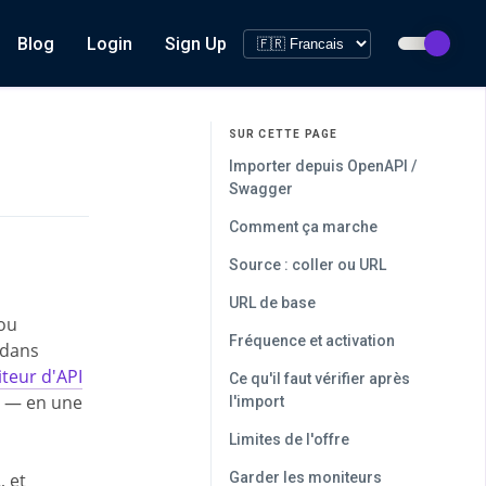
Blog
Login
Sign Up
SUR CETTE PAGE
Importer depuis OpenAPI /
Swagger
Comment ça marche
Source : coller ou URL
URL de base
 ou
Fréquence et activation
 dans
teur d'API
Ce qu'il faut vérifier après
t — en une
l'import
Limites de l'offre
, et
Garder les moniteurs