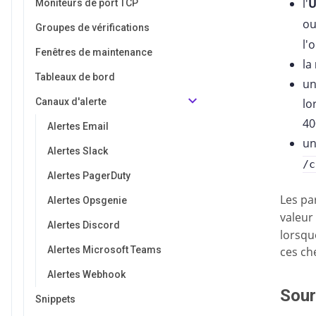
l'
Moniteurs de port TCP
o
Groupes de vérifications
l'
Fenêtres de maintenance
la
Tableaux de bord
u
Canaux d'alerte
lo
40
Alertes Email
u
Alertes Slack
/c
Alertes PagerDuty
Les p
Alertes Opsgenie
valeu
Alertes Discord
lorsqu
Alertes Microsoft Teams
ces ch
Alertes Webhook
Sour
Snippets