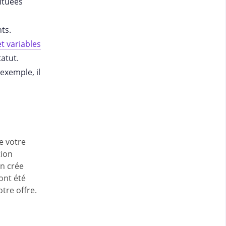
ituées
ts.
et variables
tatut.
exemple, il
e votre
tion
n crée
ont été
tre offre.