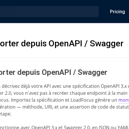
Pricing
orter depuis OpenAPI / Swagger
orter depuis OpenAPI / Swagger
s décrivez déjà votre API avec une spécification OpenAPI 3.x
r 2.0, vous n'avez pas à recréer chaque endpoint à la main
cus. Importez la spécification et LoadFocus génère un
moni
ération — méthode, URL et une assertion de code de statu
étape.
onctionne avec OpenAPI 3.x et Swagger 2.0, en JSON ou YAML