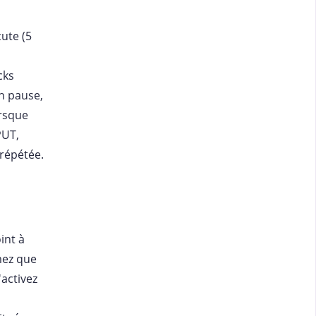
ute (5
cks
n pause,
orsque
PUT,
 répétée.
int à
mez que
'activez