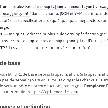
ller
— copiez votre
,
,
openapi.json
openapi.yaml
swa
u
dans le champ. JSON et YAML sont tous d
swagger.yaml
ceptés. Les spécifications jusqu'à quelques mégaoctets son
arge.
RL
— indiquez l'adresse publique de votre spécification (pa
). LoadFocus la 
ttps://api.example.com/openapi.json
TPS. Les adresses internes ou privées sont refusées.
de base
us lit l'URL de base depuis la spécification. Si la spécificat
e pas de serveur (ou si vous voulez diriger les checks ailleur
e vers un hôte de préproduction), renseignez
Remplacer l
 par exemple
.
https://api.example.com
uence et activation