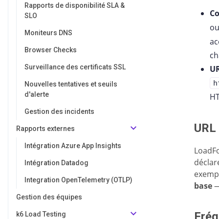
Rapports de disponibilité SLA &
Co
SLO
o
Moniteurs DNS
ac
Browser Checks
ch
Surveillance des certificats SSL
U
h
Nouvelles tentatives et seuils
d'alerte
HT
Gestion des incidents
URL 
Rapports externes
Intégration Azure App Insights
LoadFoc
déclar
Intégration Datadog
exempl
Integration OpenTelemetry (OTLP)
base
—
Gestion des équipes
Fréq
k6 Load Testing