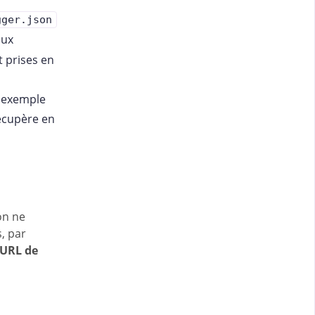
gger.json
eux
t prises en
r exemple
récupère en
ion ne
s, par
'URL de