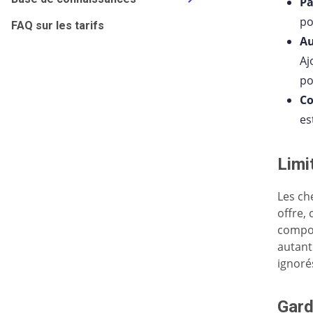
Pa
po
FAQ sur les tarifs
Au
Aj
po
Co
es
Limi
Les ch
offre,
compor
autant
ignoré
Gard