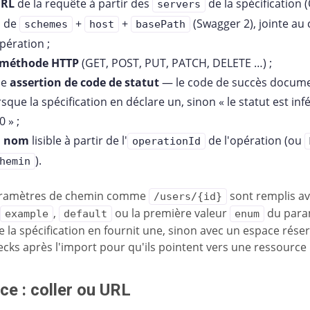
URL
de la requête à partir des
de la spécification 
servers
u de
+
+
(Swagger 2), jointe au
schemes
host
basePath
opération ;
méthode HTTP
(GET, POST, PUT, PATCH, DELETE …) ;
ne
assertion de code de statut
— le code de succès docum
rsque la spécification en déclare un, sinon « le statut est inf
0 » ;
n
nom
lisible à partir de l'
de l'opération (ou
operationId
).
hemin
aramètres de chemin comme
sont remplis av
/users/{id}
r
,
ou la première valeur
du para
example
default
enum
e la spécification en fournit une, sinon avec un espace réserv
ecks après l'import pour qu'ils pointent vers une ressource 
ce : coller ou URL