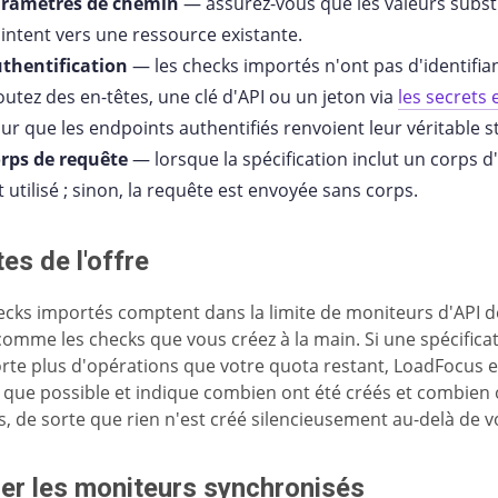
ramètres de chemin
— assurez-vous que les valeurs subst
intent vers une ressource existante.
thentification
— les checks importés n'ont pas d'identifian
outez des en-têtes, une clé d'API ou un jeton via
les secrets 
ur que les endpoints authentifiés renvoient leur véritable s
rps de requête
— lorsque la spécification inclut un corps d'
t utilisé ; sinon, la requête est envoyée sans corps.
tes de l'offre
ecks importés comptent dans la limite de moniteurs d'API d
 comme les checks que vous créez à la main. Si une spécifica
te plus d'opérations que votre quota restant, LoadFocus e
 que possible et indique combien ont été créés et combien 
s, de sorte que rien n'est créé silencieusement au-delà de vo
er les moniteurs synchronisés