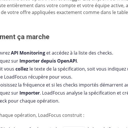
ute entièrement dans votre compte et votre équipe active, a
s de votre offre appliquées exactement comme dans le tabl
ment ça marche
uvrez
API Monitoring
et accédez à la liste des checks.
iquez sur
Importer depuis OpenAPI
.
it vous
collez
le texte de la spécification, soit vous indique
e LoadFocus récupère pour vous.
oisissez la fréquence et si les checks importés démarrent ac
iquez sur
Importer
. LoadFocus analyse la spécification et c
eck pour chaque opération.
haque opération, LoadFocus construit :