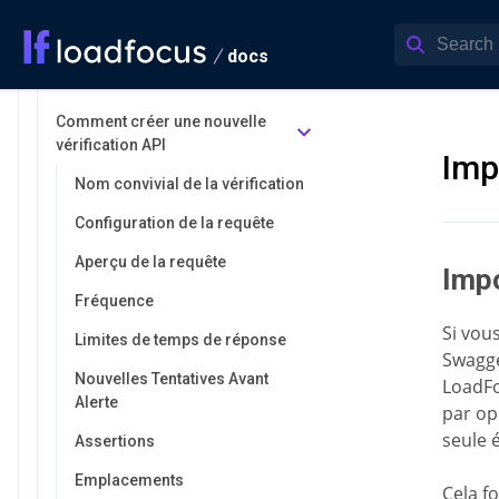
Surveillance API
docs
Comprendre les résultats des
vérifications API
Comment créer une nouvelle
vérification API
Imp
Nom convivial de la vérification
Configuration de la requête
Aperçu de la requête
Imp
Fréquence
Si vou
Limites de temps de réponse
Swagge
Nouvelles Tentatives Avant
LoadFo
Alerte
par op
seule 
Assertions
Emplacements
Cela f