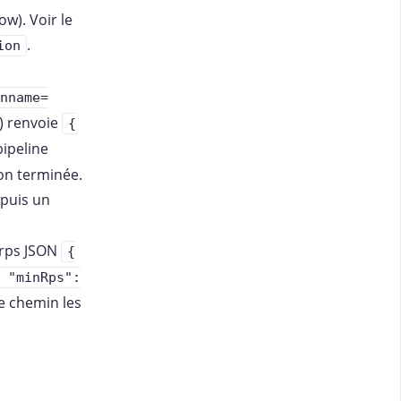
w). Voir le
.
ion
nname=
) renvoie
{
ipeline
ion terminée.
epuis un
rps JSON
{
 "minRps":
 chemin les