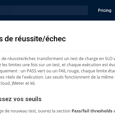
Pricing
s de réussite/échec
s de réussite/échec transforment un test de charge en SLO v
z les limites une fois sur un test, et chaque exécution est év
quement : un PASS vert ou un FAIL rouge, chaque limite ét
res réels de l'exécution. Les seuils fonctionnent de la même
cloud, JMeter et k6.
ssez vos seuils
ge de nouveau test, ouvrez la section
Pass/fail thresholds
e