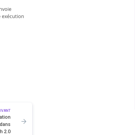
nvoie
e exécution
UIVANT
ation
 dans
h 2.0