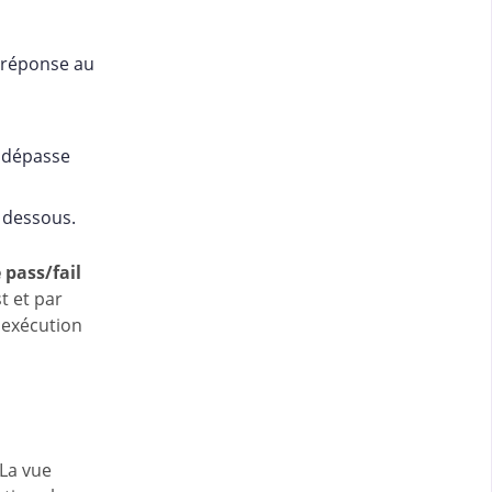
e réponse au
l dépasse
n dessous.
 pass/fail
t et par
e exécution
 La vue