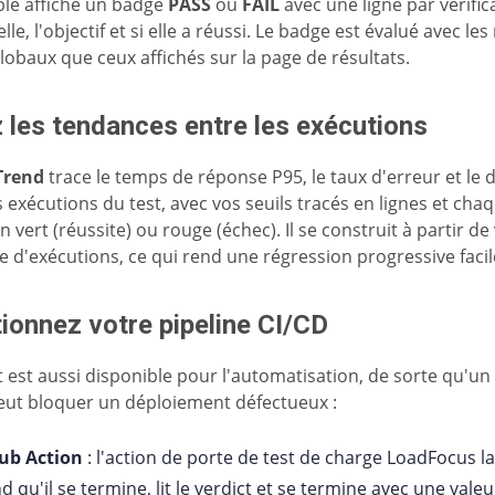
le affiche un badge
PASS
ou
FAIL
avec une ligne par vérifica
elle, l'objectif et si elle a réussi. Le badge est évalué avec l
globaux que ceux affichés sur la page de résultats.
 les tendances entre les exécutions
Trend
trace le temps de réponse P95, le taux d'erreur et le d
 exécutions du test, avec vos seuils tracés en lignes et cha
n vert (réussite) ou rouge (échec). Il se construit à partir de
e d'exécutions, ce qui rend une régression progressive facil
ionnez votre pipeline CI/CD
t est aussi disponible pour l'automatisation, de sorte qu'un 
eut bloquer un déploiement défectueux :
ub Action
: l'action de porte de test de charge LoadFocus la
d qu'il se termine, lit le verdict et se termine avec une vale