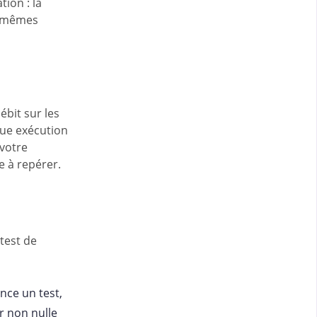
tion : la
es mêmes
ébit sur les
que exécution
 votre
e à repérer.
test de
nce un test,
ur non nulle