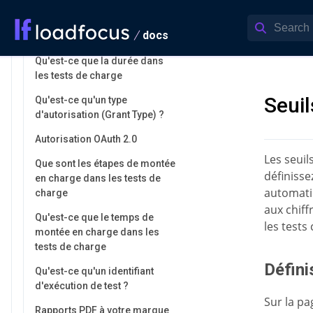
Qu'est-ce que le délai lors de
l'exécution d'un test de charge
docs
?
Qu'est-ce que la durée dans
les tests de charge
Seuil
Qu'est-ce qu'un type
d'autorisation (Grant Type) ?
Autorisation OAuth 2.0
Les seuil
Que sont les étapes de montée
définisse
en charge dans les tests de
automati
charge
aux chiff
Qu'est-ce que le temps de
les tests 
montée en charge dans les
tests de charge
Défini
Qu'est-ce qu'un identifiant
d'exécution de test ?
Sur la pa
Rapports PDF à votre marque