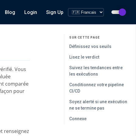
Blog
Login
Sign Up
SUR CETTE PAGE
Définissez vos seuils
Lisez le verdict
Suivez les tendances entre
érifié. Vous
les exécutions
aluée
ant comparée
Conditionnez votre pipeline
 façon pour
CI/CD
Soyez alerté si une exécution
ne se termine pas
Connexe
t renseignez