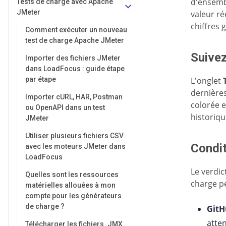
d'ensemb
Tests de charge avec Apache
JMeter
valeur ré
chiffres 
Comment exécuter un nouveau
test de charge Apache JMeter
Suivez
Importer des fichiers JMeter
dans LoadFocus : guide étape
par étape
L'onglet
dernières
Importer cURL, HAR, Postman
colorée e
ou OpenAPI dans un test
historiqu
JMeter
Utiliser plusieurs fichiers CSV
Condit
avec les moteurs JMeter dans
LoadFocus
Le verdic
Quelles sont les ressources
charge p
matérielles allouées à mon
compte pour les générateurs
de charge ?
GitH
atten
Télécharger les fichiers .JMX