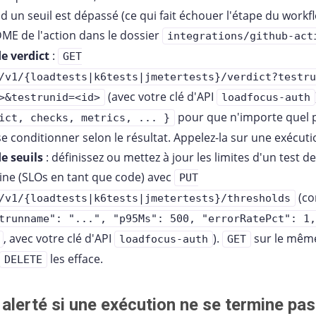
 un seuil est dépassé (ce qui fait échouer l'étape du workflo
ME de l'action dans le dossier
integrations/github-act
de verdict
:
GET
/v1/{loadtests|k6tests|jmetertests}/verdict?testru
(avec votre clé d'API
>&testrunid=<id>
loadfocus-auth
pour que n'importe quel p
ict, checks, metrics, ... }
e conditionner selon le résultat. Appelez-la sur une exécut
e seuils
: définissez ou mettez à jour les limites d'un test d
line (SLOs en tant que code) avec
PUT
(co
/v1/{loadtests|k6tests|jmetertests}/thresholds
trunname": "...", "p95Ms": 500, "errorRatePct": 1,
, avec votre clé d'API
).
sur le même
loadfocus-auth
GET
les efface.
DELETE
alerté si une exécution ne se termine pas