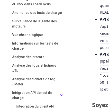
et .CSV dans LoadFocus
quand
READ
Anomalies des tests de charge
API 
Surveillance de la santé des
moteurs
/api
<nom
Vue chronologique
verd
Informations sur les tests de
puiss
charge
API d
Analyse des erreurs
pipe
Analyse des logs et fichiers
/api
JTL
"tes
Analyse des fichiers de log
50 }
JMeter
lit et
Intégration API de test de
charge
Soyez 
Intégration du client API