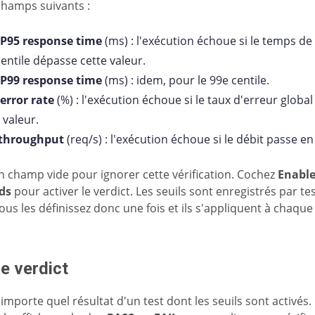
champs suivants :
P95 response time
(ms) : l'exécution échoue si le temps d
entile dépasse cette valeur.
P99 response time
(ms) : idem, pour le 99e centile.
error rate
(%) : l'exécution échoue si le taux d'erreur globa
 valeur.
throughput
(req/s) : l'exécution échoue si le débit passe e
n champ vide pour ignorer cette vérification. Cochez
Enable
ds
pour activer le verdict. Les seuils sont enregistrés par tes
ous les définissez donc une fois et ils s'appliquent à chaqu
le verdict
importe quel résultat d'un test dont les seuils sont activés.