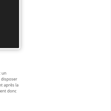
: un
 disposer
t après la
vent donc