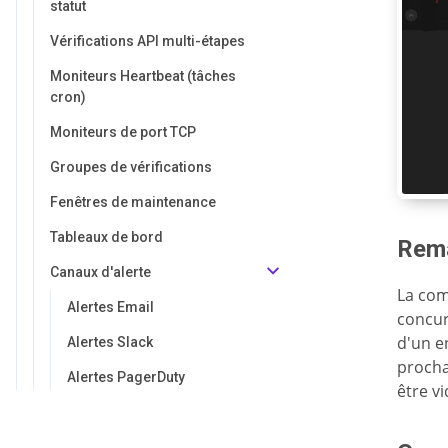
statut
Vérifications API multi-étapes
Moniteurs Heartbeat (tâches
cron)
Moniteurs de port TCP
Groupes de vérifications
Fenêtres de maintenance
Tableaux de bord
Rem
Canaux d'alerte
La com
Alertes Email
concur
d'un e
Alertes Slack
procha
Alertes PagerDuty
être v
Alertes Opsgenie
Alertes Discord