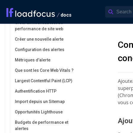
sites web
Démarrage rapide
docs
Créer un nouveau test de
performance de site web
Créer une nouvelle alerte
Com
Configuration des alertes
con
Métriques d'alerte
Que sont les Core Web Vitals ?
Ajoute
Largest Contentful Paint (LCP)
superp
Authentification HTTP
(Chrom
Import depuis un Sitemap
vous c
Opportunités Lighthouse
Ajou
Budgets de performance et
alertes