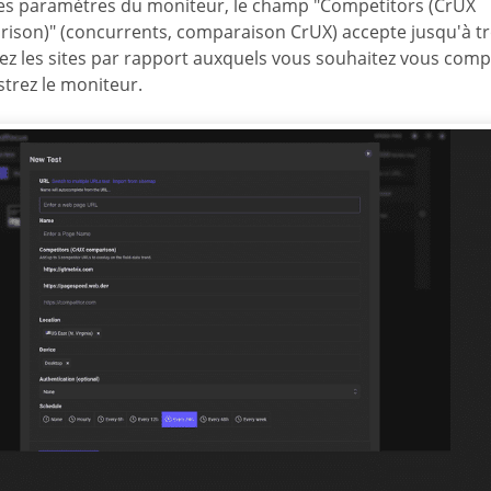
es paramètres du moniteur, le champ "Competitors (CrUX
ison)" (concurrents, comparaison CrUX) accepte jusqu'à tr
sez les sites par rapport auxquels vous souhaitez vous comp
strez le moniteur.