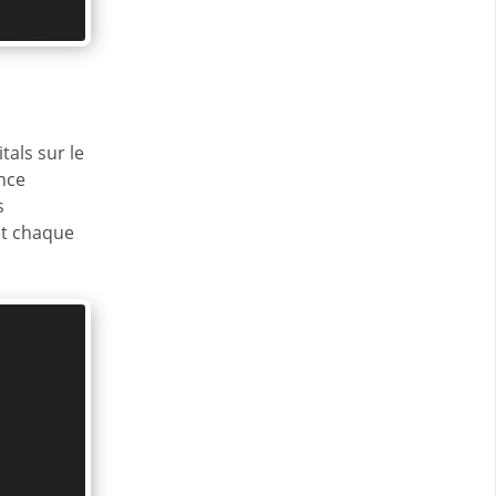
tals sur le
ance
s
et chaque