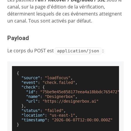
canal, sur la page d'édition de la vérification,
déterminent lesquels de ces événements atteignent
un canal. Tous sont activés par défaut.
Payload
Le corps du POST est
:
application/json
{
"source"
:
"loadfocus"
,
"event"
:
"check.failed"
,
"check"
:
{
"id"
:
"75be9e45e858177eea4a18bbdc765472"
,
"name"
:
"Designerbox"
,
"url"
:
"https://designerbox.ai"
}
,
"status"
:
"failed"
,
"location"
:
"us-east-1"
,
"timestamp"
:
"2026-06-07T12:00:00.000Z"
}