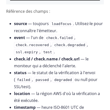
Référence des champs :
source
— toujours
. Utilisez-le pour
loadfocus
reconnaître l'émetteur.
event
— l'un de
,
check.failed
,
,
check.recovered
check.degraded
,
.
ssl.expiry
test
check.id / check.name / check.url
— le
moniteur qui a déclenché l'alerte.
status
— le statut de la vérification à l'envoi
(
,
,
ou null pour
failed
passed
degraded
SSL/test).
location
— la région AWS d'où la vérification a
été exécutée.
timestamp
— heure ISO-8601 UTC de