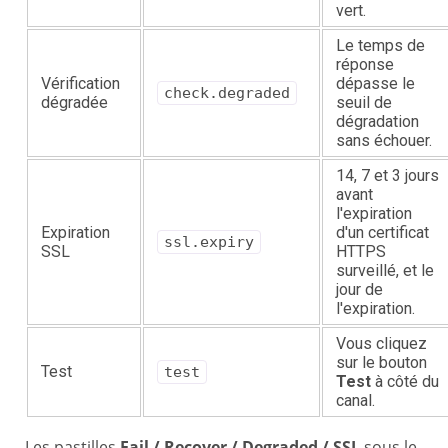
vert.
Le temps de
réponse
Vérification
dépasse le
check.degraded
dégradée
seuil de
dégradation
sans échouer.
14, 7 et 3 jours
avant
l'expiration
Expiration
d'un certificat
ssl.expiry
SSL
HTTPS
surveillé, et le
jour de
l'expiration.
Vous cliquez
sur le bouton
Test
test
Test
à côté du
canal.
Les pastilles
Fail / Recover / Degraded / SSL
sous le