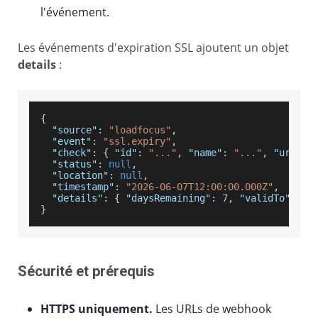
l'événement.
Les événements d'expiration SSL ajoutent un objet
details
:
{
"source"
:
"loadfocus"
,
"event"
:
"ssl.expiry"
,
"check"
:
{
"id"
:
"..."
,
"name"
:
"..."
,
"url"
:
"status"
:
null
,
"location"
:
null
,
"timestamp"
:
"2026-06-07T12:00:00.000Z"
,
"details"
:
{
"daysRemaining"
:
7
,
"validTo"
:
"A
}
Sécurité et prérequis
HTTPS uniquement.
Les URLs de webhook