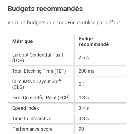
Budgets recommandés
Voici les budgets que LoadFocus utilise par défaut :
Budget
Métrique
recommandé
Largest Contentful Paint
2.5 s
(LCP)
Total Blocking Time (TBT)
200 ms
Cumulative Layout Shift
0.1
(CLS)
First Contentful Paint (FCP)
1.8 s
Speed Index
3.4 s
Time to Interactive
3.8 s
Performance score
90