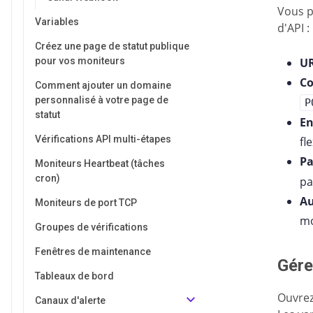
Vous p
Variables
d'API :
Créez une page de statut publique
pour vos moniteurs
U
Co
Comment ajouter un domaine
personnalisé à votre page de
P
statut
En
Vérifications API multi-étapes
fle
Pa
Moniteurs Heartbeat (tâches
cron)
pa
Au
Moniteurs de port TCP
mo
Groupes de vérifications
Fenêtres de maintenance
Gére
Tableaux de bord
Ouvrez
Canaux d'alerte