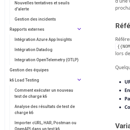
d'une 
Nouvelles tentatives et seuils
procha
d'alerte
Gestion des incidents
Réfé
Rapports externes
Référe
Intégration Azure App Insights
{{NO
Intégration Datadog
lors d
Integration OpenTelemetry (OTLP)
Quelqu
Gestion des équipes
k6 Load Testing
UR
En
Comment exécuter un nouveau
test de charge k6
Pa
Co
Analyse des résultats de test de
charge k6
Importer cURL, HAR, Postman ou
Vari
OpenAPI dans un test k6