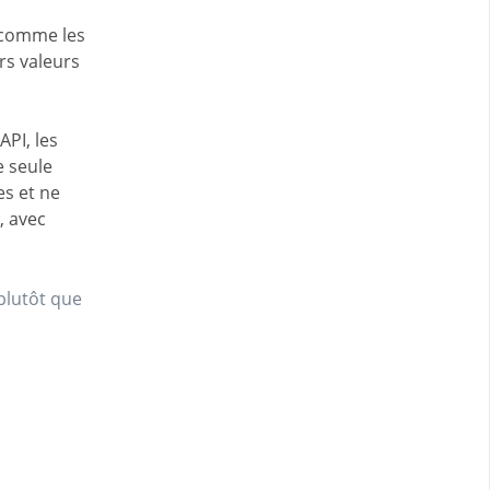
s comme les
rs valeurs
PI, les
e seule
es et ne
, avec
 plutôt que