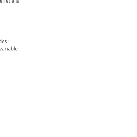
ffet à la
es :
 variable