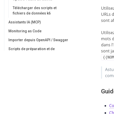
Utilise
Télécharger des scripts et
fichiers de données k6
URLs d
sont af
Assistants IA (MCP)
Monitoring as Code
Utilise
mots d
Importer depuis OpenAPI / Swagger
dans l
Scripts de préparation et de
sont j
nettoyage
{{NO
Snippets réutilisables
Astu
Base de connaissances
comm
FAQ sur les tarifs
Guid
Co
Ch