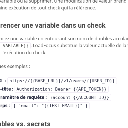
variable ou la supprimer. Une modification de valeur prend e
ine exécution de tout check qui la référence.
rencer une variable dans un check
ncez une variable en entourant son nom de doubles accolad
. LoadFocus substitue la valeur actuelle de la
M_VARIABLE}}
e l'exécution du check.
es exemples :
L :
https://{{BASE_URL}}/v1/users/{{USER_ID}}
-tête :
Authorization: Bearer {{API_TOKEN}}
ramètre de requête :
?account={{ACCOUNT_ID}}
rps :
{ "email": "{{TEST_EMAIL}}" }
ables vs. secrets