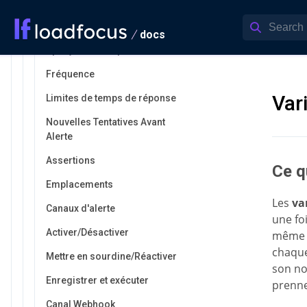
Nom convivial de la vérification
Configuration de la requête
docs
Aperçu de la requête
Fréquence
Var
Limites de temps de réponse
Nouvelles Tentatives Avant
Alerte
Assertions
Ce q
Emplacements
Les
va
Canaux d'alerte
une fo
Activer/Désactiver
même U
chaque
Mettre en sourdine/Réactiver
son no
Enregistrer et exécuter
prenne
Canal Webhook