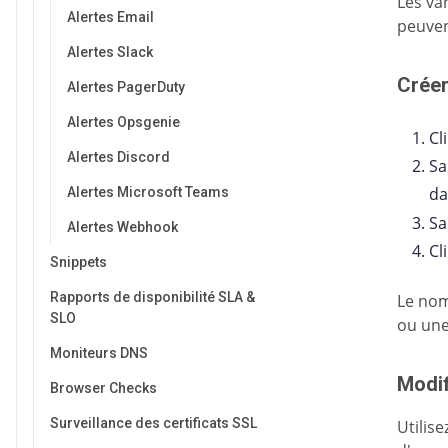
Les va
Alertes Email
peuven
Alertes Slack
Créer
Alertes PagerDuty
Alertes Opsgenie
Cl
Alertes Discord
Sa
da
Alertes Microsoft Teams
Sa
Alertes Webhook
Cl
Snippets
Rapports de disponibilité SLA &
Le nom
SLO
ou une
Moniteurs DNS
Modif
Browser Checks
Surveillance des certificats SSL
Utilise