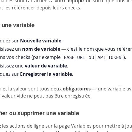
riables sont rattachées à votre
équipe
, de sorte que tous 
t les référencer depuis leurs checks.
 une variable
iquez sur
Nouvelle variable
.
isissez un
nom de variable
— c'est le nom que vous référe
ns vos checks (par exemple
ou
).
BASE_URL
API_TOKEN
isissez une
valeur de variable
.
iquez sur
Enregistrer la variable
.
 et la valeur sont tous deux
obligatoires
— une variable a
 valeur vide ne peut pas être enregistrée.
ier ou supprimer une variable
z les actions de ligne sur la page Variables pour mettre à jou