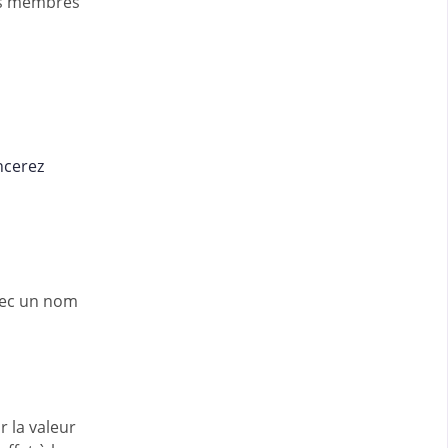
les membres
ncerez
vec un nom
r la valeur