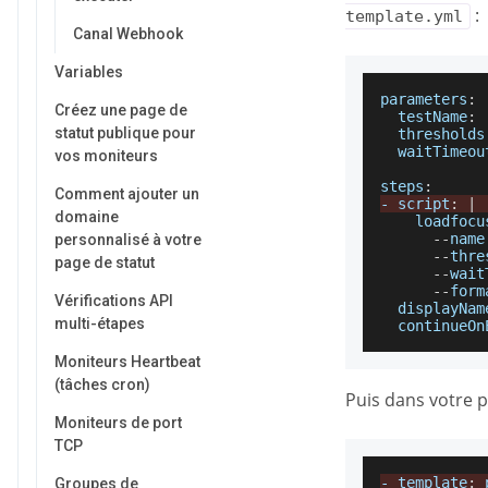
:
template.yml
Canal Webhook
Variables
parameters
:
Créez une page de
testName
:
statut publique pour
thresholds
waitTimeou
vos moniteurs
steps
:
Comment ajouter un
-
 script
:
|
domaine
    loadfocu
--
name
personnalisé à votre
--
thre
page de statut
--
wait
--
form
Vérifications API
displayNam
multi-étapes
continueOn
Moniteurs Heartbeat
(tâches cron)
Puis dans votre pi
Moniteurs de port
TCP
-
 template
:
Groupes de