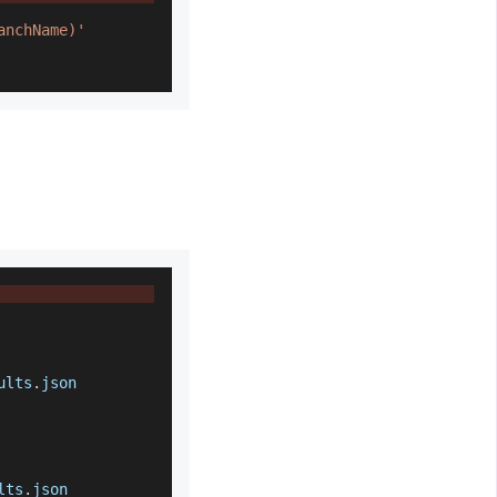
anchName)'
ults
.
json
lts
.
json