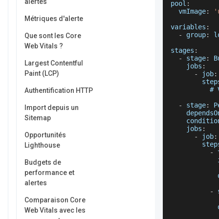
alertes
pool
:
vmImage
:
'
Métriques d'alerte
variables
:
-
 group
:
 l
Que sont les Core
Web Vitals ?
stages
:
-
 stage
:
B
Largest Contentful
jobs
:
Paint (LCP)
-
 job
:
step
          # 
Authentification HTTP
-
 stage
:
P
Import depuis un
dependsO
Sitemap
conditio
jobs
:
Opportunités
-
 job
:
step
Lighthouse
-
 
Budgets de
performance et
alertes
-
 
            
Comparaison Core
Web Vitals avec les