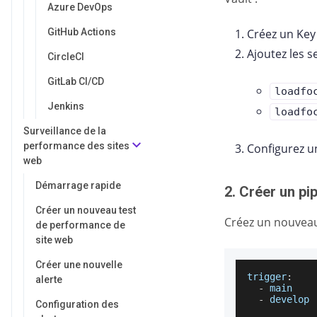
Azure DevOps
GitHub Actions
Créez un Key
Ajoutez les s
CircleCI
GitLab CI/CD
loadfo
Jenkins
loadfo
Surveillance de la
performance des sites
Configurez u
web
Démarrage rapide
2. Créer un pi
Créer un nouveau test
Créez un nouvea
de performance de
site web
Créer une nouvelle
trigger
:
alerte
-
 main
-
 develop
Configuration des