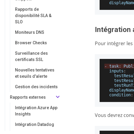
displayNam
Rapports de
disponibilité SLA &
SLO
Intégration
Moniteurs DNS
Pour intégrer les
Browser Checks
Surveillance des
certificats SSL
-
 task
:
Publ
Nouvelles tentatives
inputs
:
testResu
et seuils d'alerte
testResu
testRunT
Gestion des incidents
displayNam
condition
:
Rapports externes
Intégration Azure App
Insights
Vous devrez conve
Intégration Datadog