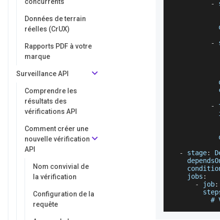
concurrents
-
 
            
Données de terrain
            
réelles (CrUX)
-
 
Rapports PDF à votre
            
marque
Surveillance API
Comprendre les
résultats des
-
 
vérifications API
Comment créer une
nouvelle vérification
API
-
 stage
:
D
dependsO
Nom convivial de
conditio
jobs
:
la vérification
-
 job
:
step
Configuration de la
          # 
requête