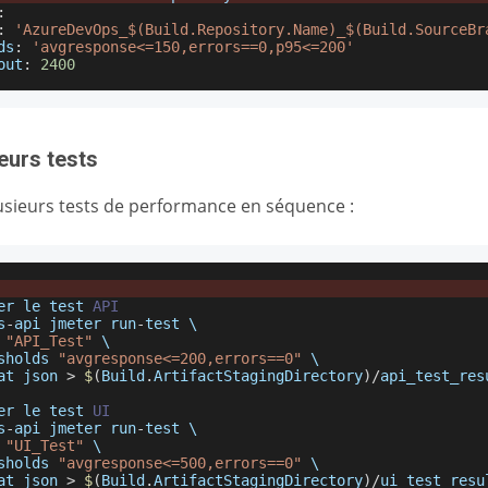
:
:
'AzureDevOps_$(Build.Repository.Name)_$(Build.SourceBr
ds
:
'avgresponse<=150,errors==0,p95<=200'
out
:
2400
eurs tests
usieurs tests de performance en séquence :
er
 le test 
API
s
-
api jmeter run
-
test \
 
"API_Test"
 \
sholds 
"avgresponse<=200,errors==0"
 \
at json 
>
$
(
Build
.
ArtifactStagingDirectory
)
/
api_test_res
er
 le test 
UI
s
-
api jmeter run
-
test \
 
"UI_Test"
 \
sholds 
"avgresponse<=500,errors==0"
 \
at json 
>
$
(
Build
.
ArtifactStagingDirectory
)
/
ui_test_resu