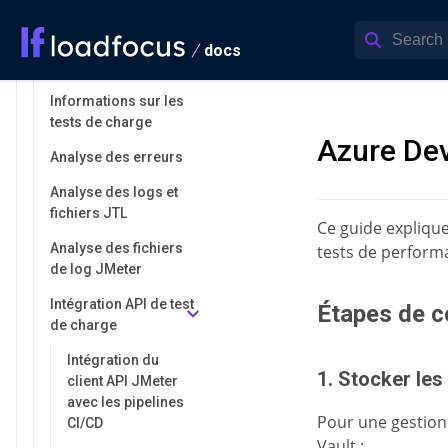
Surveillance de la
santé des moteurs
docs
Vue chronologique
Informations sur les
tests de charge
Azure De
Analyse des erreurs
Analyse des logs et
fichiers JTL
Ce guide expliqu
Analyse des fichiers
tests de perform
de log JMeter
Intégration API de test
Étapes de c
de charge
Intégration du
1. Stocker les
client API JMeter
avec les pipelines
Pour une gestion 
CI/CD
Vault :