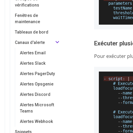
parameters
vérifications
testName
threshol
Fenêtres de
waitTime
maintenance
Tableaux de bord
Exécuter plusi
Canaux d'alerte
Alertes Email
Pour exécuter pl
Alertes Slack
Alertes PagerDuty
-
 script
:
|
    # 
Execut
Alertes Opsgenie
    loadfocu
--
name
Alertes Discord
--
thre
--
form
Alertes Microsoft
Teams
    # 
Execut
    loadfocu
Alertes Webhook
--
name
--
thre
--
form
Snippets