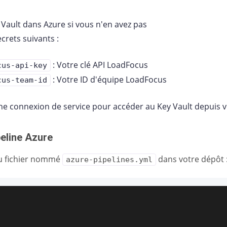
 Vault dans Azure si vous n'en avez pas
ecrets suivants :
: Votre clé API LoadFocus
cus-api-key
: Votre ID d'équipe LoadFocus
cus-team-id
ne connexion de service pour accéder au Key Vault depuis v
peline Azure
u fichier nommé
dans votre dépôt 
azure-pipelines.yml