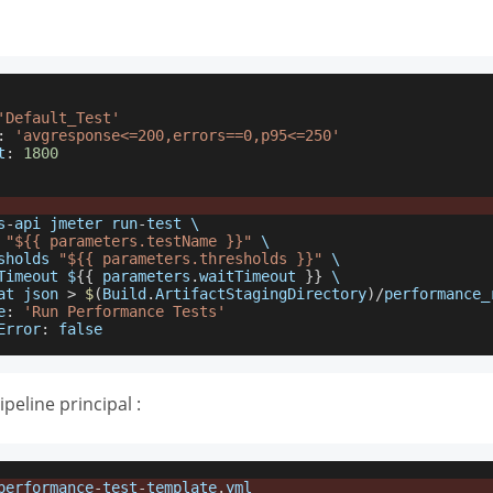
'Default_Test'
:
'avgresponse<=200,errors==0,p95<=250'
t
:
1800
s
-
api jmeter run
-
test \
 
"${{ parameters.testName }}"
 \
sholds 
"${{ parameters.thresholds }}"
 \
Timeout $
{
{
 parameters
.
waitTimeout
}
}
 \
at json 
>
$
(
Build
.
ArtifactStagingDirectory
)
/
performance_
e
:
'Run Performance Tests'
Error
:
false
peline principal :
performance
-
test
-
template
.
yml