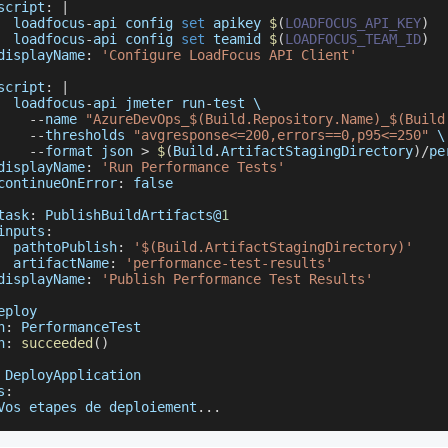
script
:
|
  loadfocus
-
api config 
set
 apikey 
$
(
LOADFOCUS_API_KEY
)
  loadfocus
-
api config 
set
 teamid 
$
(
LOADFOCUS_TEAM_ID
)
displayName
:
'Configure LoadFocus API Client'
script
:
|
  loadfocus
-
api jmeter run
-
test \
--
name 
"AzureDevOps_$(Build.Repository.Name)_$(Build
--
thresholds 
"avgresponse<=200,errors==0,p95<=250"
 \
--
format json 
>
$
(
Build
.
ArtifactStagingDirectory
)
/
pe
displayName
:
'Run Performance Tests'
continueOnError
:
false
task
:
PublishBuildArtifacts
@
1
inputs
:
pathtoPublish
:
'$(Build.ArtifactStagingDirectory)'
artifactName
:
'performance-test-results'
displayName
:
'Publish Performance Test Results'
eploy
n
:
PerformanceTest
n
:
succeeded
(
)
DeployApplication
s
:
Vos
 etapes de deploiement
...