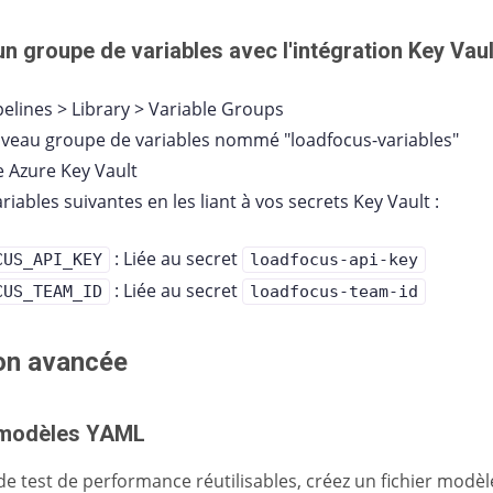
un groupe de variables avec l'intégration Key Vaul
pelines > Library > Variable Groups
veau groupe de variables nommé "loadfocus-variables"
re Azure Key Vault
ariables suivantes en les liant à vos secrets Key Vault :
: Liée au secret
CUS_API_KEY
loadfocus-api-key
: Liée au secret
CUS_TEAM_ID
loadfocus-team-id
on avancée
e modèles YAML
e test de performance réutilisables, créez un fichier modè