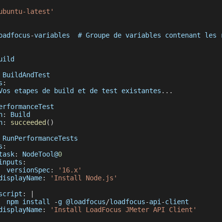
ubuntu-latest'
oadfocus
-
variables  # 
Groupe
 de variables contenant les 
uild
BuildAndTest
s
:
Vos
 etapes de build et de test existantes
...
erformanceTest
n
:
Build
n
:
succeeded
(
)
RunPerformanceTests
s
:
task
:
NodeTool
@
0
inputs
:
versionSpec
:
'16.x'
displayName
:
'Install Node.js'
script
:
|
  npm install 
-
g @loadfocus
/
loadfocus
-
api
-
client
displayName
:
'Install LoadFocus JMeter API Client'