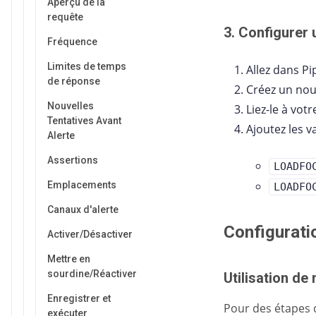
Aperçu de la
requête
3. Configurer 
Fréquence
Limites de temps
Allez dans Pi
de réponse
Créez un nou
Nouvelles
Liez-le à vot
Tentatives Avant
Ajoutez les v
Alerte
Assertions
LOADFO
Emplacements
LOADFO
Canaux d'alerte
Configurati
Activer/Désactiver
Mettre en
sourdine/Réactiver
Utilisation d
Enregistrer et
Pour des étapes d
exécuter