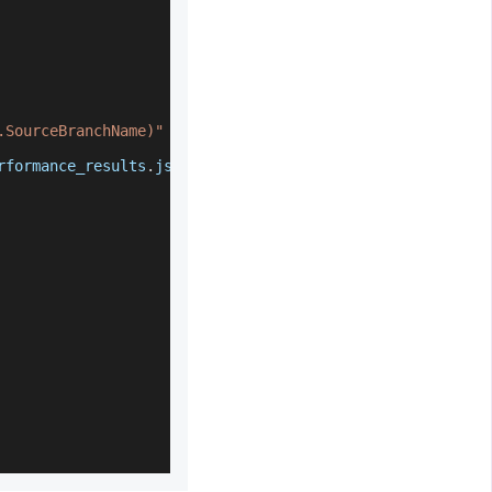
.SourceBranchName)"
 \
rformance_results
.
json