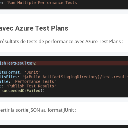
e
:
'Run Multiple Performance Tests'
 avec Azure Test Plans
 résultats de tests de performance avec Azure Test Plans :
ishTestResults
@
2
ltsFormat
:
'JUnit'
ltsFiles
:
'$(Build.ArtifactStagingDirectory)/test-result
itle
:
'Performance Tests'
e
:
'Publish Test Results'
succeededOrFailed
(
)
rtir la sortie JSON au format JUnit :