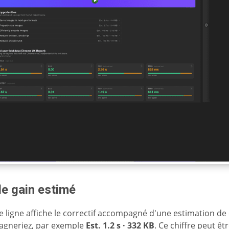
 le gain estimé
 ligne affiche le correctif accompagné d'une estimation de
agneriez, par exemple
Est. 1.2 s · 332 KB
. Ce chiffre peut êt