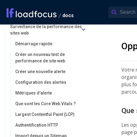
GitLab CI/CD
docs
Jenkins
Surveillance de la performance des
sites web
Opp
Démarrage rapide
Créer un nouveau test de
performance de site web
Votre 
Créer une nouvelle alerte
organi
Configuration des alertes
plus f
parcou
Métriques d'alerte
Que sont les Core Web Vitals ?
Que 
Largest Contentful Paint (LCP)
Les op
Authentification HTTP
page p
Import depuis un Sitemap