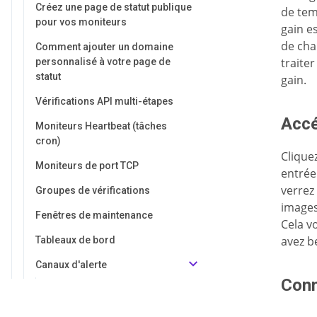
Créez une page de statut publique
de tem
pour vos moniteurs
gain es
de cha
Comment ajouter un domaine
traite
personnalisé à votre page de
statut
gain.
Vérifications API multi-étapes
Accé
Moniteurs Heartbeat (tâches
cron)
Clique
Moniteurs de port TCP
entrée
verrez
Groupes de vérifications
images
Fenêtres de maintenance
Cela v
avez b
Tableaux de bord
Canaux d'alerte
Con
Alertes Email
Alertes Slack