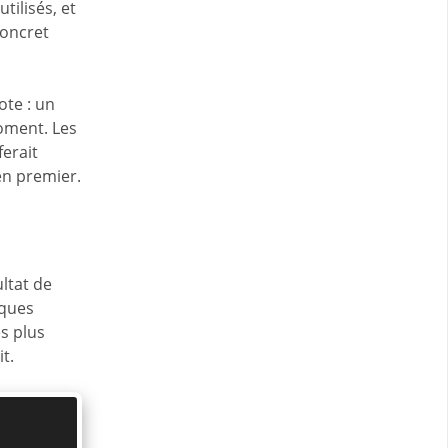
tilisés, et
concret
ote : un
oment. Les
ferait
en premier.
ultat de
iques
es plus
t.