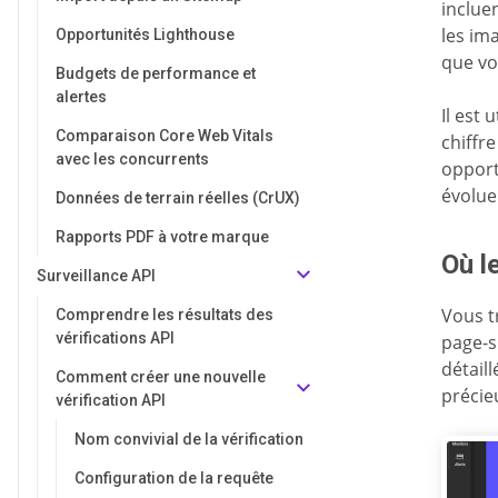
incluen
les im
Opportunités Lighthouse
que vo
Budgets de performance et
alertes
Il est 
Comparaison Core Web Vitals
chiffr
avec les concurrents
opportu
évolue
Données de terrain réelles (CrUX)
Rapports PDF à votre marque
Où l
Surveillance API
Vous t
Comprendre les résultats des
vérifications API
page-s
détaill
Comment créer une nouvelle
précie
vérification API
Nom convivial de la vérification
Configuration de la requête