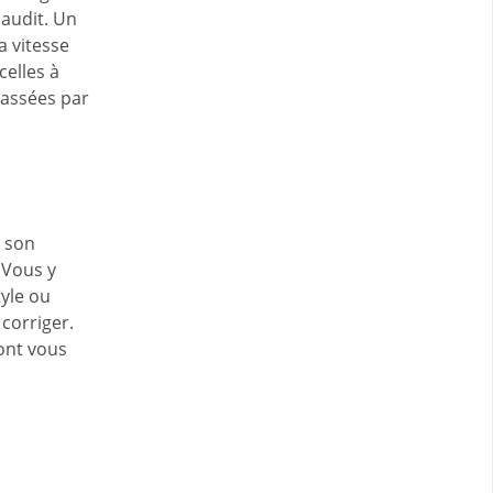
'audit. Un
a vitesse
celles à
lassées par
à son
 Vous y
tyle ou
 corriger.
dont vous