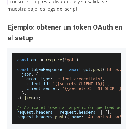
está disponible y su salida se
console.log
muestra bajo los logs del script.
Ejemplo: obtener un token OAuth en
el setup
const
 got 
=
require
(
'got'
)
;
const
 tokenResponse 
=
await
 got
.
post
(
'https://au
json
:
{
grant_type
:
'client_credentials'
,
client_id
:
'{{secrets.CLIENT_ID}}'
,
client_secret
:
'{{secrets.CLIENT_SECRET}}'
,
}
,
}
)
.
json
(
)
;
// Aplica el token a la petición que LoadFocus e
request
.
headers
=
 request
.
headers
||
[
]
;
request
.
headers
.
push
(
{
name
:
'Authorization'
,
va