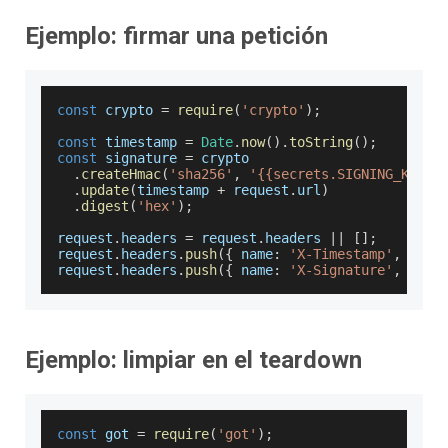
Ejemplo: firmar una petición
const
 crypto 
=
require
(
'crypto'
)
;
const
 timestamp 
=
Date
.
now
(
)
.
toString
(
)
;
const
 signature 
=
 crypto
.
createHmac
(
'sha256'
,
'{{secrets.SIGNING_KEY}}
.
update
(
timestamp 
+
 request
.
url
)
.
digest
(
'hex'
)
;
request
.
headers
=
 request
.
headers
||
[
]
;
request
.
headers
.
push
(
{
name
:
'X-Timestamp'
,
valu
request
.
headers
.
push
(
{
name
:
'X-Signature'
,
valu
Ejemplo: limpiar en el teardown
const
 got 
=
require
(
'got'
)
;