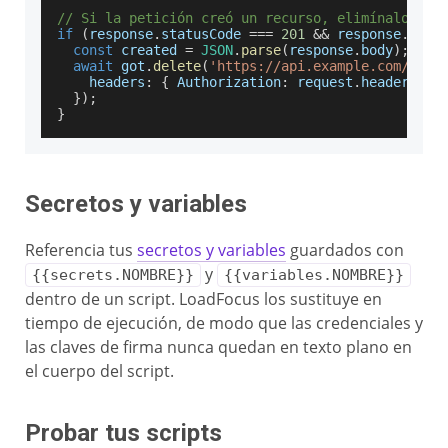
// Si la petición creó un recurso, elimínalo par
if
(
response
.
statusCode
===
201
&&
 response
.
body
const
 created 
=
JSON
.
parse
(
response
.
body
)
;
await
 got
.
delete
(
'https://api.example.com/item
headers
:
{
Authorization
:
 request
.
headers
.
fi
}
)
;
}
Secretos y variables
Referencia tus
secretos y variables
guardados con
y
{{secrets.NOMBRE}}
{{variables.NOMBRE}}
dentro de un script. LoadFocus los sustituye en
tiempo de ejecución, de modo que las credenciales y
las claves de firma nunca quedan en texto plano en
el cuerpo del script.
Probar tus scripts