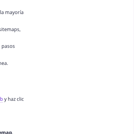
la mayoría
 sitemaps,
n pasos
nea.
eb
y haz clic
temap
.