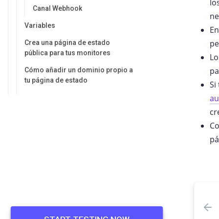
lo
Canal Webhook
ne
Variables
En
pe
Crea una página de estado
pública para tus monitores
Lo
pa
Cómo añadir un dominio propio a
tu página de estado
Si
au
Verificaciones de API multipaso
cr
Monitores Heartbeat (tareas cron)
Co
Monitores de puerto TCP
pá
Grupos de verificaciones
Ventanas de mantenimiento
Paneles
Canales de alerta
Alertas de Email