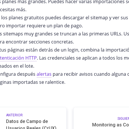
s planes más grandes. Puedes hacer varias importaciones s
cesitas más.
 los planes gratuitos puedes descargar el sitemap y ver sus
ro importar requiere un plan de pago.
s sitemaps muy grandes se truncan a las primeras URLs. Usa 
ra encontrar secciones concretas.
 tus páginas están detrás de un login, combina la importaci
tenticación HTTP
. Las credenciales se aplican a todos los 
eados en el lote.
nfigura después
alertas
para recibir avisos cuando alguna 
ginas importadas se ralentice.
ANTERIOR
SIGUIE
Datos de Campo de
Monitoring as C
Usuarios Reales (CrUX)