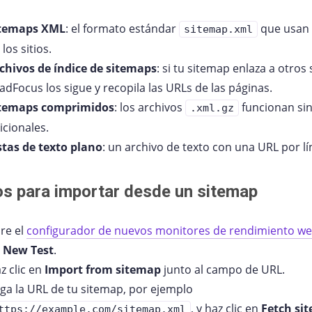
itemaps XML
: el formato estándar
que usan 
sitemap.xml
 los sitios.
chivos de índice de sitemaps
: si tu sitemap enlaza a otros
adFocus los sigue y recopila las URLs de las páginas.
temaps comprimidos
: los archivos
funcionan si
.xml.gz
icionales.
stas de texto plano
: un archivo de texto con una URL por lí
s para importar desde un sitemap
re el
configurador de nuevos monitores de rendimiento w
n
New Test
.
z clic en
Import from sitemap
junto al campo de URL.
ga la URL de tu sitemap, por ejemplo
, y haz clic en
Fetch si
ttps://example.com/sitemap.xml