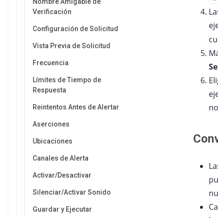
Nombre Amigable de
La
Verificación
ej
Configuración de Solicitud
cu
Vista Previa de Solicitud
Ma
Frecuencia
Se
El
Límites de Tiempo de
Respuesta
ej
no
Reintentos Antes de Alertar
Aserciones
Conv
Ubicaciones
Canales de Alerta
La
Activar/Desactivar
pu
nu
Silenciar/Activar Sonido
Ca
Guardar y Ejecutar