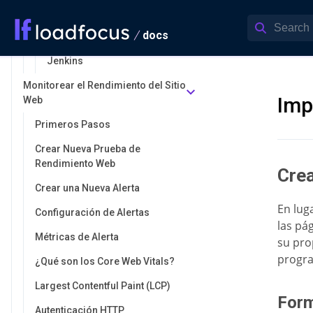
CircleCI
docs
GitLab CI/CD
Jenkins
Monitorear el Rendimiento del Sitio
Imp
Web
Primeros Pasos
Crear Nueva Prueba de
Rendimiento Web
Crea
Crear una Nueva Alerta
En lug
Configuración de Alertas
las pá
Métricas de Alerta
su pro
progra
¿Qué son los Core Web Vitals?
Largest Contentful Paint (LCP)
Form
Autenticación HTTP