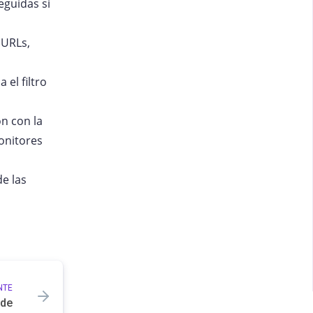
eguidas si
 URLs,
el filtro
ón con la
monitores
de las
NTE
ode