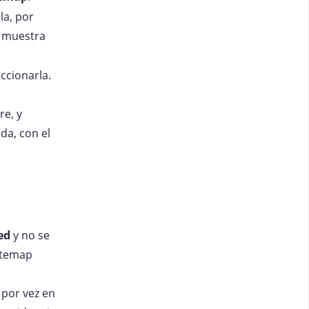
la, por
r muestra
ccionarla.
re, y
da, con el
ed
y no se
itemap
 por vez en