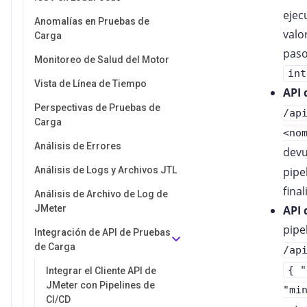
ejec
Anomalías en Pruebas de
valo
Carga
paso
Monitoreo de Salud del Motor
int
Vista de Línea de Tiempo
API 
Perspectivas de Pruebas de
/ap
Carga
<no
Análisis de Errores
dev
Análisis de Logs y Archivos JTL
pipe
final
Análisis de Archivo de Log de
JMeter
API 
pipe
Integración de API de Pruebas
de Carga
/ap
{ "
Integrar el Cliente API de
JMeter con Pipelines de
"mi
CI/CD