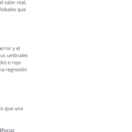
 valor real,
globales que
error y el
 sus umbrales
do) o rojo
una regresión
odo que una
adFocus