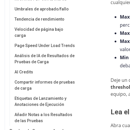
cualquie
Umbrales de aprobado/fallo
Max
Tendencia de rendimiento
perc
Velocidad de página bajo
Max
carga
Max 
Page Speed Under Load Trends
valo
Análisis de IA de Resultados de
Min
Pruebas de Carga
deba
AI Credits
Deje un 
Compartir informes de pruebas
thresho
de carga
equipo, a
Etiquetas de Lanzamiento y
Anotaciones de Ejecución
Lea el
Añadir Notas a los Resultados
de las Pruebas
Abra cua