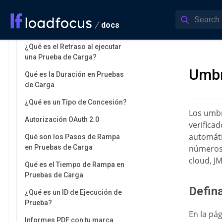
Inmersión Profunda
Qué son los Usuarios Virtuales
docs
en Pruebas de Carga
¿Qué es el Retraso al ejecutar
una Prueba de Carga?
Umbr
Qué es la Duración en Pruebas
de Carga
¿Qué es un Tipo de Concesión?
Los umbr
Autorización OAuth 2.0
verifica
automáti
Qué son los Pasos de Rampa
en Pruebas de Carga
números 
cloud, JM
Qué es el Tiempo de Rampa en
Pruebas de Carga
Defin
¿Qué es un ID de Ejecución de
Prueba?
En la pá
Informes PDF con tu marca