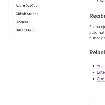
ruta
Azure DevOps
GitHub Actions
Reciba
CircleCI
Si una e
GitLab CI/CD
automáti
nunca pa
Jenkins
Monitorear el Rendimiento del
Relac
Sitio Web
Primeros Pasos
Anal
Crear Nueva Prueba de
Ente
Rendimiento Web
Qué 
Crear una Nueva Alerta
Configuración de Alertas
Métricas de Alerta