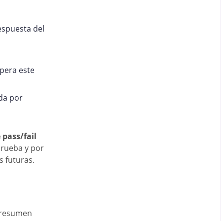
respuesta del
upera este
eda por
 pass/fail
prueba y por
s futuras.
l resumen