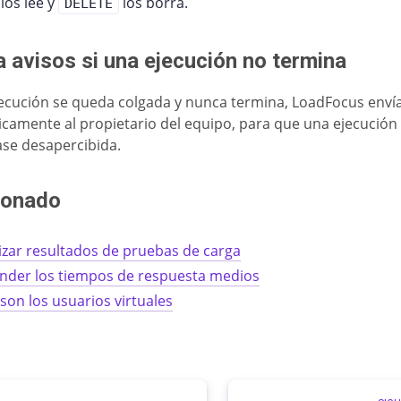
 los lee y
los borra.
DELETE
 avisos si una ejecución no termina
jecución se queda colgada y nunca termina, LoadFocus enví
camente al propietario del equipo, para que una ejecución
se desapercibida.
ionado
izar resultados de pruebas de carga
nder los tiempos de respuesta medios
son los usuarios virtuales