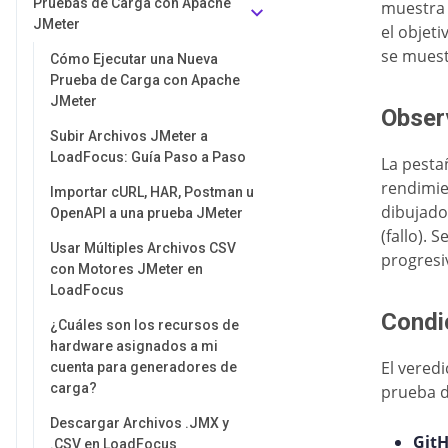
Pruebas de Carga con Apache
muestra 
JMeter
el objet
se muest
Cómo Ejecutar una Nueva
Prueba de Carga con Apache
JMeter
Obser
Subir Archivos JMeter a
LoadFocus: Guía Paso a Paso
La pest
rendimie
Importar cURL, HAR, Postman u
dibujado
OpenAPI a una prueba JMeter
(fallo). 
Usar Múltiples Archivos CSV
progresiv
con Motores JMeter en
LoadFocus
Condi
¿Cuáles son los recursos de
hardware asignados a mi
El vered
cuenta para generadores de
carga?
prueba d
Descargar Archivos .JMX y
Git
.CSV en LoadFocus