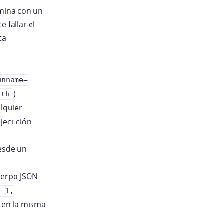
rmina con un
 fallar el
ta
unname=
)
uth
lquier
ejecución
desde un
uerpo JSON
: 1,
en la misma