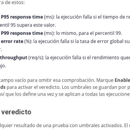
ra de estos:
 P95 response time
(ms): la ejecución falla si el tiempo de 
entil 95 supera este valor.
 P99 response time
(ms): lo mismo, para el percentil 99.
error rate
(%): la ejecución falla si la tasa de error global s
r.
 throughput
(req/s): la ejecución falla si el rendimiento qu
jo.
campo vacío para omitir esa comprobación. Marque
Enable
lds
para activar el veredicto. Los umbrales se guardan por 
sí que los define una vez y se aplican a todas las ejecucione
 veredicto
lquier resultado de una prueba con umbrales activados. E