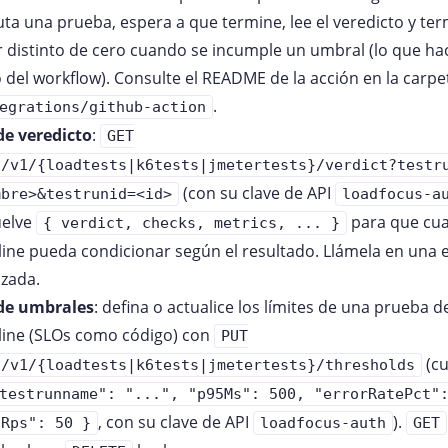
uta una prueba, espera a que termine, lee el veredicto y te
r distinto de cero cuando se incumple un umbral (lo que hace
 del workflow). Consulte el README de la acción en la carpe
.
egrations/github-action
de veredicto
:
GET
i/v1/{loadtests|k6tests|jmetertests}/verdict?testr
(con su clave de API
mbre>&testrunid=<id>
loadfocus-a
uelve
para que cua
{ verdict, checks, metrics, ... }
line pueda condicionar según el resultado. Llámela en una 
izada.
de umbrales
: defina o actualice los límites de una prueba 
line (SLOs como código) con
PUT
(c
i/v1/{loadtests|k6tests|jmetertests}/thresholds
testrunname": "...", "p95Ms": 500, "errorRatePct"
, con su clave de API
).
nRps": 50 }
loadfocus-auth
GET