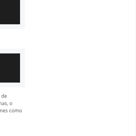
a de
nas, o
ones como