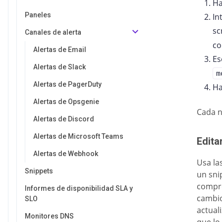
Ha
Paneles
In
sc
Canales de alerta
co
Alertas de Email
Es
Alertas de Slack
m
Alertas de PagerDuty
Ha
Alertas de Opsgenie
Cada n
Alertas de Discord
Alertas de Microsoft Teams
Edita
Alertas de Webhook
Usa la
Snippets
un sni
compro
Informes de disponibilidad SLA y
cambio
SLO
actual
Monitores DNS