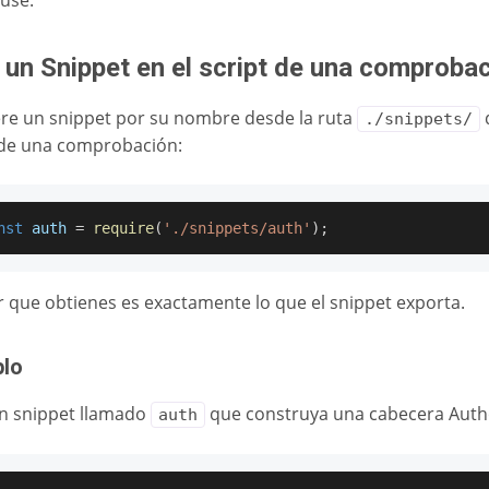
 use.
 un Snippet en el script de una comproba
re un snippet por su nombre desde la ruta
./snippets/
 de una comprobación:
nst
 auth 
=
require
(
'./snippets/auth'
)
;
or que obtienes es exactamente lo que el snippet exporta.
plo
n snippet llamado
que construya una cabecera Autho
auth