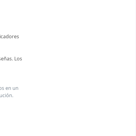
a
ficadores
señas. Los
dos en un
ución.