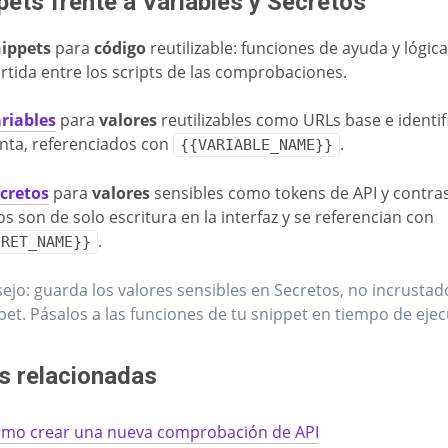
pets frente a Variables y Secretos
ippets
para
código
reutilizable: funciones de ayuda y lógic
tida entre los scripts de las comprobaciones.
riables
para
valores
reutilizables como URLs base e identi
nta, referenciados con
.
{{VARIABLE_NAME}}
cretos
para
valores
sensibles como tokens de API y contra
os son de solo escritura en la interfaz y se referencian con
.
CRET_NAME}}
ejo: guarda los valores sensibles en Secretos, no incrusta
pet. Pásalos a las funciones de tu snippet en tiempo de ejec
s relacionadas
mo crear una nueva comprobación de API