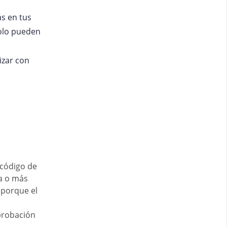
ás en tus
olo pueden
lizar con
l código de
na o más
 porque el
mprobación