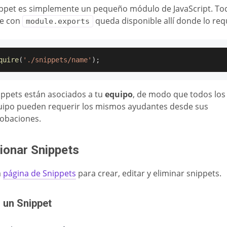
ppet es simplemente un pequeño módulo de JavaScript. To
te con
queda disponible allí donde lo req
module.exports
quire
(
'./snippets/name'
)
;
ippets están asociados a tu
equipo
, de modo que todos lo
uipo pueden requerir los mismos ayudantes desde sus
obaciones.
ionar Snippets
a
página de Snippets
para crear, editar y eliminar snippets.
 un Snippet