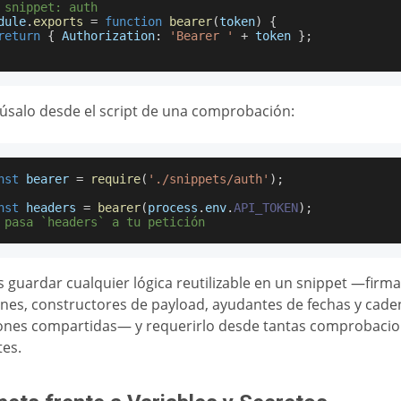
 snippet: auth
dule
.
exports
=
function
bearer
(
token
)
{
return
{
Authorization
:
'Bearer '
+
 token 
}
;
úsalo desde el script de una comprobación:
nst
 bearer 
=
require
(
'./snippets/auth'
)
;
nst
 headers 
=
bearer
(
process
.
env
.
API_TOKEN
)
;
 pasa `headers` a tu petición
 guardar cualquier lógica reutilizable en un snippet —firm
ones, constructores de payload, ayudantes de fechas y cade
ones compartidas— y requerirlo desde tantas comprobaci
tes.