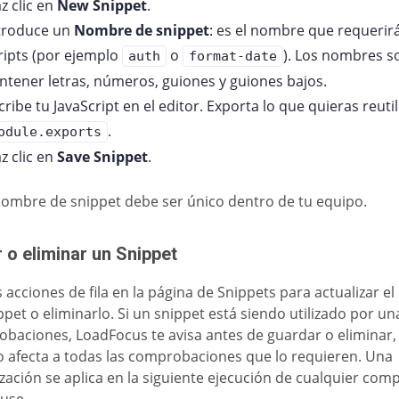
z clic en
New Snippet
.
troduce un
Nombre de snippet
: es el nombre que requerir
ripts (por ejemplo
o
). Los nombres s
auth
format-date
ntener letras, números, guiones y guiones bajos.
cribe tu JavaScript en el editor. Exporta lo que quieras reuti
.
odule.exports
z clic en
Save Snippet
.
ombre de snippet debe ser único dentro de tu equipo.
r o eliminar un Snippet
s acciones de fila en la página de Snippets para actualizar e
ppet o eliminarlo. Si un snippet está siendo utilizado por u
baciones, LoadFocus te avisa antes de guardar o eliminar,
 afecta a todas las comprobaciones que lo requieren. Una
ización se aplica en la siguiente ejecución de cualquier co