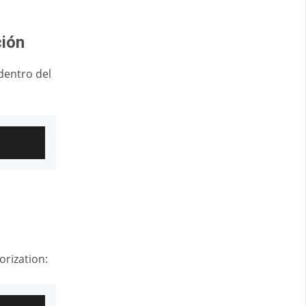
ción
dentro del
rization: