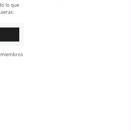
do lo que
uieras:
s miembros