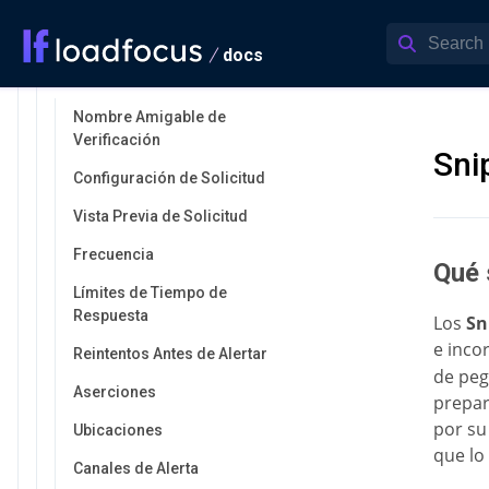
Verificación de API
docs
Cómo Crear una Nueva
Verificación de API
Nombre Amigable de
Verificación
Sni
Configuración de Solicitud
Vista Previa de Solicitud
Frecuencia
Qué 
Límites de Tiempo de
Respuesta
Los
Sn
e inco
Reintentos Antes de Alertar
de peg
Aserciones
prepar
por su
Ubicaciones
que lo
Canales de Alerta