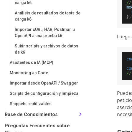
//
carga k6
mo
Análisis de resultados de tests de
}
;
carga k6
Importar cURL, HAR, Postman u
OpenAPI a una prueba k6
Luego 
Subir scripts y archivos de datos
de k6
co
Asistentes de IA (MCP)
co
Monitoring as Code
//
Importar desde OpenAPI / Swagger
Puedes
Scripts de configuración y limpieza
petici
Snippets reutilizables
aserci
necesi
Base de Conocimientos
Preguntas Frecuentes sobre