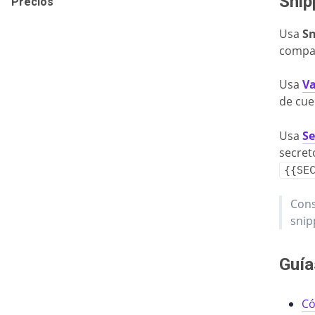
Snip
Precios
Usa
Sn
compar
Usa
Va
de cue
Usa
Se
secret
{{SE
Cons
snip
Guía
Có