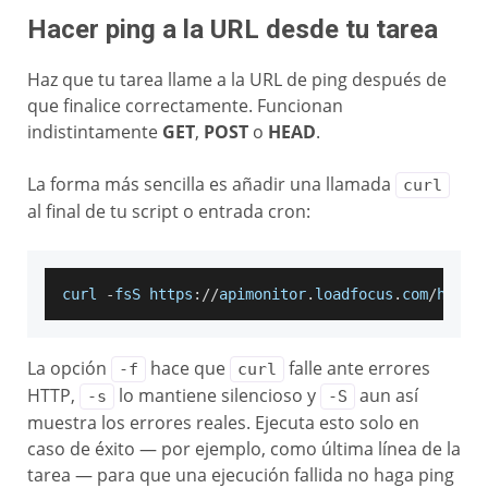
Hacer ping a la URL desde tu tarea
Haz que tu tarea llame a la URL de ping después de
que finalice correctamente. Funcionan
indistintamente
GET
,
POST
o
HEAD
.
La forma más sencilla es añadir una llamada
curl
al final de tu script o entrada cron:
curl 
-
fsS https
:
/
/
apimonitor
.
loadfocus
.
com
/
heart
La opción
hace que
falle ante errores
-f
curl
HTTP,
lo mantiene silencioso y
aun así
-s
-S
muestra los errores reales. Ejecuta esto solo en
caso de éxito — por ejemplo, como última línea de la
tarea — para que una ejecución fallida no haga ping