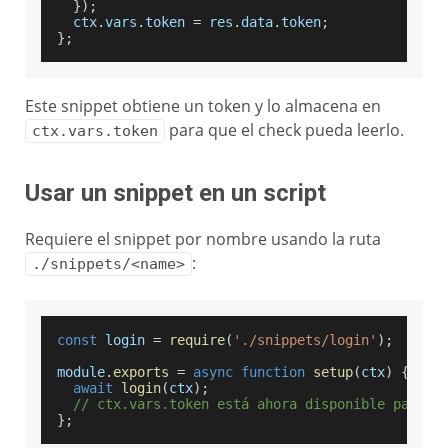
}
)
;
  ctx
.
vars
.
token
=
 res
.
data
.
token
;
}
;
Este snippet obtiene un token y lo almacena en
para que el check pueda leerlo.
ctx.vars.token
Usar un snippet en un script
Requiere el snippet por nombre usando la ruta
:
./snippets/<name>
const
 login 
=
require
(
'./snippets/login'
)
;
module
.
exports
=
async
function
setup
(
ctx
)
{
await
login
(
ctx
)
;
// ctx.vars.token está ahora disponible para q
}
;