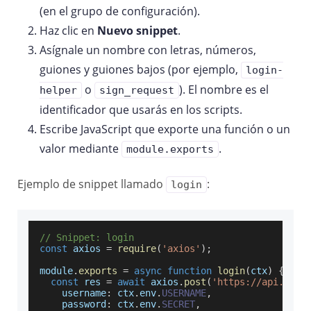
(en el grupo de configuración).
Haz clic en
Nuevo snippet
.
Asígnale un nombre con letras, números,
guiones y guiones bajos (por ejemplo,
login-
o
). El nombre es el
helper
sign_request
identificador que usarás en los scripts.
Escribe JavaScript que exporte una función o un
valor mediante
.
module.exports
Ejemplo de snippet llamado
:
login
// Snippet: login
const
 axios 
=
require
(
'axios'
)
;
module
.
exports
=
async
function
login
(
ctx
)
{
const
 res 
=
await
 axios
.
post
(
'https://api.exam
username
:
 ctx
.
env
.
USERNAME
,
password
:
 ctx
.
env
.
SECRET
,