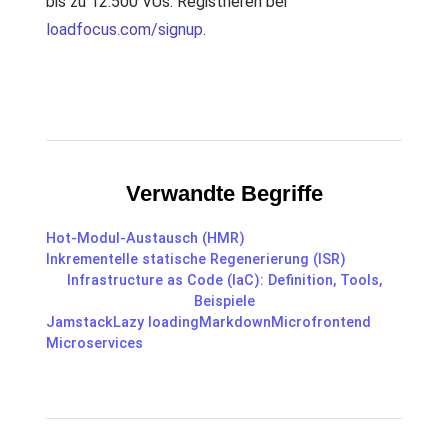
bis zu 12.500 VUs. Registrieren bei
loadfocus.com/signup
.
Verwandte Begriffe
Hot-Modul-Austausch (HMR)
Inkrementelle statische Regenerierung (ISR)
Infrastructure as Code (IaC): Definition, Tools,
Beispiele
Jamstack
Lazy loading
Markdown
Microfrontend
Microservices