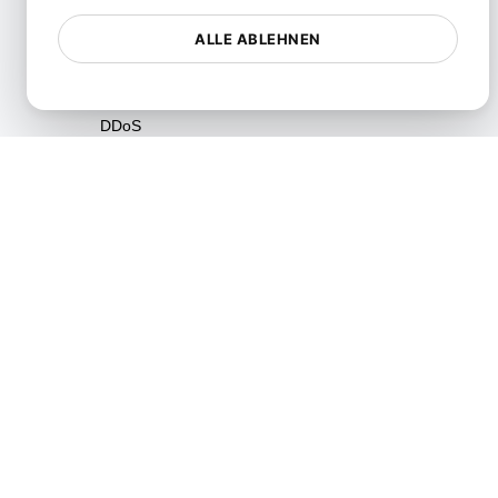
Cloudsicherheit
ALLE ABLEHNEN
Inhalt
Cybersicherheit
DDoS
Datensicherheit
Bereitstellung
Rahmenwerkzeuge
Vorfallreaktion und -
management
Überwachung
Leistung
Praktiken
Rendering