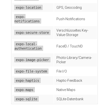
expo-location
GPS, Geocoding
expo-
Push-Notifications
notifications
Verschlüsseltes Key-
expo-secure-store
Value-Storage
expo-local-
FaceID / TouchID
authentication
Photo-Library/Camera-
expo-image-picker
Picker
expo-file-system
File I/O
expo-haptics
Haptic-Feedback
expo-maps
Native Maps
expo-sqlite
SQLite-Datenbank