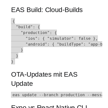
EAS Build: Cloud-Builds
{

  "build": {

    "production": {

      "ios": { "simulator": false },

      "android": { "buildType": "app-bund
    }

  }

}
OTA-Updates mit EAS
Update
eas update --branch production --messag
Expo vs React Native CLI