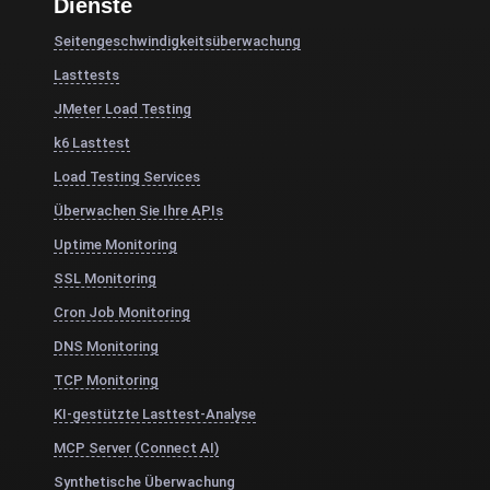
Dienste
Seitengeschwindigkeitsüberwachung
Lasttests
JMeter Load Testing
k6 Lasttest
Load Testing Services
Überwachen Sie Ihre APIs
Uptime Monitoring
SSL Monitoring
Cron Job Monitoring
DNS Monitoring
TCP Monitoring
KI-gestützte Lasttest-Analyse
MCP Server (Connect AI)
Synthetische Überwachung