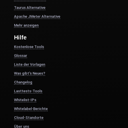
Taurus Alternative
Apache JMeter Alternative
Mehr anzeigen
Hilfe
Kostenlose Tools
Glossar
Liste der Vorlagen
Was gibt's Neues?
Changelog
Lasttests-Tools
Whitelist-IPs
Whitelabel-Berichte
Cloud-Standorte
Über uns