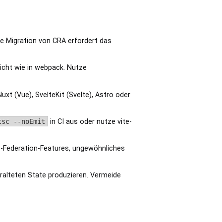
Die Migration von CRA erfordert das
nicht wie in webpack. Nutze
uxt (Vue), SvelteKit (Svelte), Astro oder
tsc --noEmit
in CI aus oder nutze vite-
-Federation-Features, ungewöhnliches
alteten State produzieren. Vermeide