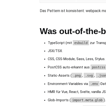
Das Pattern ist konsistent: webpack mach
Was out-of-the-b
TypeScript (mit
esbuild
zur Transp
JSX/TSX.
CSS, CSS-Module, Sass, Less, Stylus.
PostCSS auto-erkannt aus
postcss
Static-Assets (
.png
,
.svg
,
.jso
Environment-Variables via
.env
-Dat
HMR für Vue, React, Svelte, vanilla JS
Glob-Imports (
import.meta.glob
).