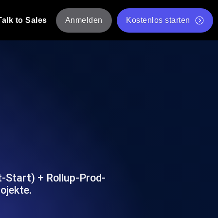
Talk to Sales
Anmelden
Kostenlos starten
tskripte von mehreren Standorten aus.
Kostenloser Websitespeed-Test
Kostenloses Lasttest-Tool
t-Analyse
ormance-Einblicke, die auf Ihren Tech-
Kostenloses JMeter Test Skript-Validierungstool
API-Statusprüfer
g
Core Web Vitals Checker
rformance-Probes aus 25+ Standorten.
Liste kostenloser Web-Tools
utzer es tun.
-Start) + Rollup-Prod-
ojekte.
hre APIs