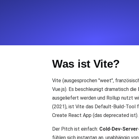
Überwachen Sie Ihre Website-Einbl
Leuchtturms.
Uptime Monitoring
Uptime Monitoring für Websites und 
Was ist Vite?
Cron Job Monitoring
Heartbeat Monitoring für Cronjobs u
starten.
Vite (ausgesprochen "weet", französisch
Vue.js). Es beschleunigt dramatisch di
ausgeliefert werden und Rollup nutzt wi
TCP Monitoring
(2021), ist Vite das Default-Build-Too
Port-Uptime und Connect-Zeit, gepr
Create React App (das deprecated ist).
Der Pitch ist einfach:
Cold-Dev-Server-
fühlen sich instantan an, unabhängig vo