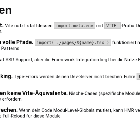
len
t.
Vite nutzt stattdessen
import.meta.env
mit
VITE_
-Präfix. 
n.
 volle Pfade.
import(`./pages/${name}.tsx`)
funktioniert 
 Patterns.
at SSR-Support, aber die Framework-Integration liegt bei dir. Nutze N
king.
Type-Errors werden deinen Dev-Server nicht brechen. Führe
n keine Vite-Äquivalente.
Nische-Cases (spezifische Module
 erfordern.
rechen.
Wenn dein Code Modul-Level-Globals mutiert, kann HMR ver
 Full-Reload für diese Module.