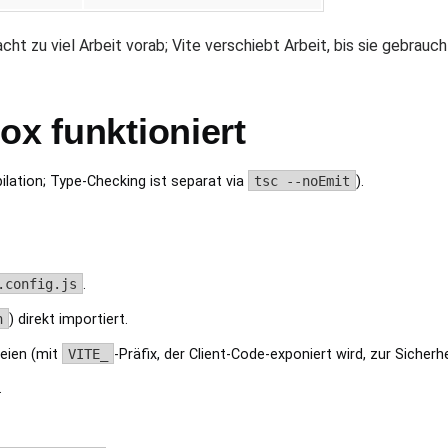
t zu viel Arbeit vorab; Vite verschiebt Arbeit, bis sie gebrauch
ox funktioniert
ilation; Type-Checking ist separat via
tsc --noEmit
).
.config.js
.
n
) direkt importiert.
eien (mit
VITE_
-Präfix, der Client-Code-exponiert wird, zur Sicherhe
.