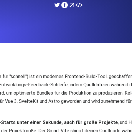
icke und Leistung mithilfe des
Überwachen Sie die Ges
SSL Monitoring
APIs. Kostenlos starten.
Automatische SSL-Zertifik
Kostenlos starten.
DNS Monitoring
nd geplante Tasks. Kostenlos
DNS Monitoring mit Record-
 für "schnell") ist ein modernes Frontend-Build-Tool, geschaff
e Entwicklungs-Feedback-Schleife, indem Quelldateien während 
rd, um optimierte Bundles für die Produktion zu produzieren. Rel
Monitoring as Code
l für Vue 3, SvelteKit und Astro geworden und wird zunehmend fü
üft aus 26 Regionen.
Monitore als YAML, JS u
Starts unter einer Sekunde, auch für große Projekte
, und 
n der Projektgröße. Der Grund: Vite shippt deinen Quellcode währ