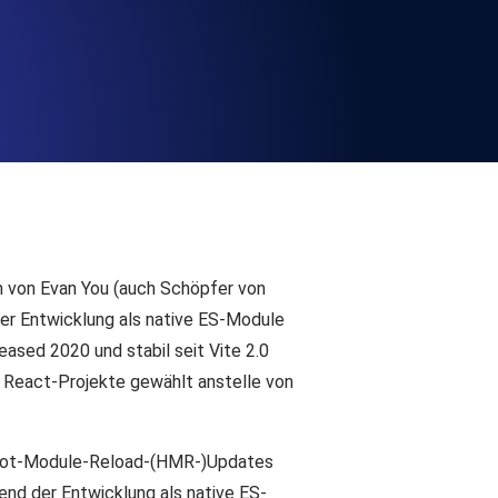
chwindigkeit und Funktionalität der API
ats-Checks und Ablauf-Warnungen.
Checks und Alerts. Kostenlos starten.
en von Evan You (auch Schöpfer von
der Entwicklung als native ES-Module
eased 2020 und stabil seit Vite 2.0
r React-Projekte gewählt anstelle von
nd MCP
Hot-Module-Reload-(HMR-)Updates
end der Entwicklung als native ES-