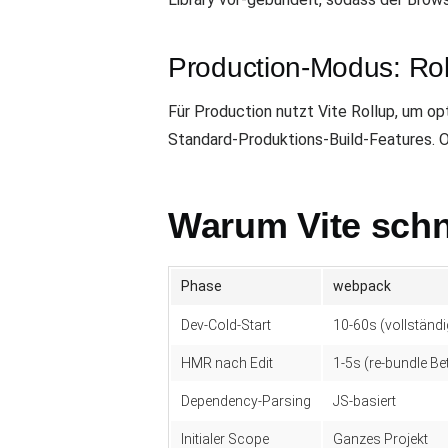
Production-Modus: Rol
Für Production nutzt Vite Rollup, um op
Standard-Produktions-Build-Features. O
Warum Vite schne
Phase
webpack
Dev-Cold-Start
10-60s (vollständ
HMR nach Edit
1-5s (re-bundle Be
Dependency-Parsing
JS-basiert
Initialer Scope
Ganzes Projekt