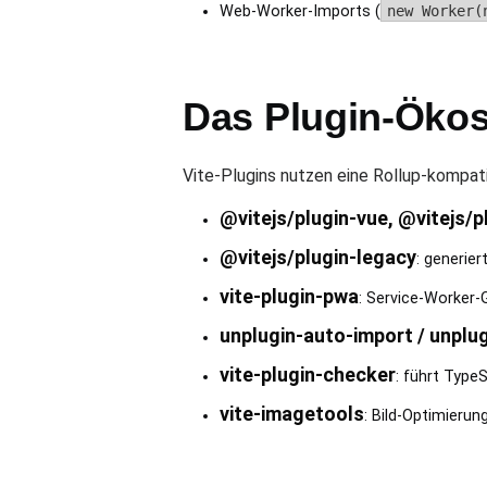
Web-Worker-Imports (
new Worker(
Das Plugin-Öko
Vite-Plugins nutzen eine Rollup-kompati
@vitejs/plugin-vue, @vitejs/p
@vitejs/plugin-legacy
: generier
vite-plugin-pwa
: Service-Worker-G
unplugin-auto-import / unpl
vite-plugin-checker
: führt TypeS
vite-imagetools
: Bild-Optimierung