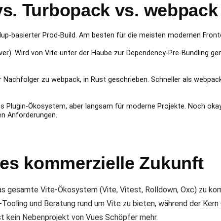
 vs. Turbopack vs. webpack
llup-basierter Prod-Build. Am besten für die meisten modernen Front
rver). Wird von Vite unter der Haube zur Dependency-Pre-Bundling genu
ler Nachfolger zu webpack, in Rust geschrieben. Schneller als webpack
stes Plugin-Ökosystem, aber langsam für moderne Projekte. Noch oka
n Anforderungen.
tes kommerzielle Zukunft
s gesamte Vite-Ökosystem (Vite, Vitest, Rolldown, Oxc) zu kom
-Tooling und Beratung rund um Vite zu bieten, während der Kern 
 ist kein Nebenprojekt von Vues Schöpfer mehr.