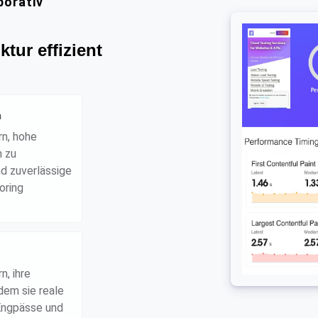
borativ
ktur effizient
n
rn, hohe
n zu
nd zuverlässige
oring
n, ihre
ndem sie reale
 Engpässe und