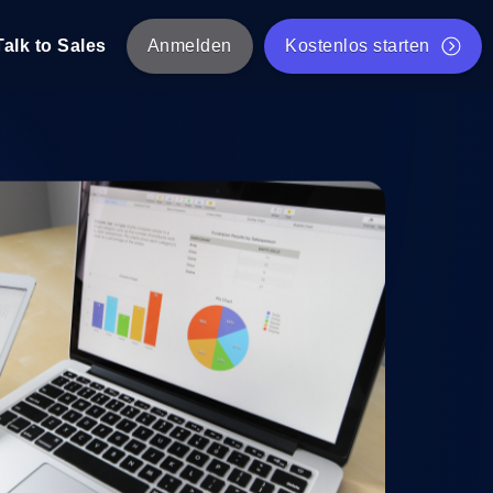
Talk to Sales
Anmelden
Kostenlos starten
tskripte von mehreren Standorten aus.
Kostenloser Websitespeed-Test
Kostenloses Lasttest-Tool
t-Analyse
ormance-Einblicke, die auf Ihren Tech-
Kostenloses JMeter Test Skript-Validierungstool
API-Statusprüfer
g
Core Web Vitals Checker
rformance-Probes aus 25+ Standorten.
Liste kostenloser Web-Tools
utzer es tun.
hre APIs