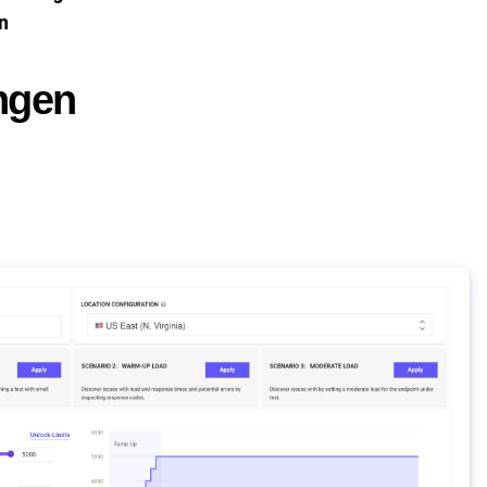
n
ungen