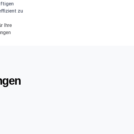
ftigen
ffizient zu
r Ihre
tungen
ungen