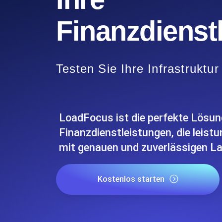
Überwachen Sie Ihre Website-Einbl
Leuchtturms.
Finanzdienst
Uptime Monitoring
Uptime Monitoring für Websites und 
Testen Sie Ihre Infrastruktur 
Cron Job Monitoring
Heartbeat Monitoring für Cronjobs u
starten.
LoadFocus ist die perfekte Lösun
Finanzdienstleistungen, die leis
mit genauen und zuverlässigen La
TCP Monitoring
Port-Uptime und Connect-Zeit, gepr
Kostenlos starten