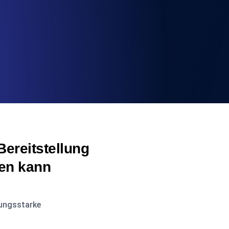
ereitstellung
zen kann
tungsstarke