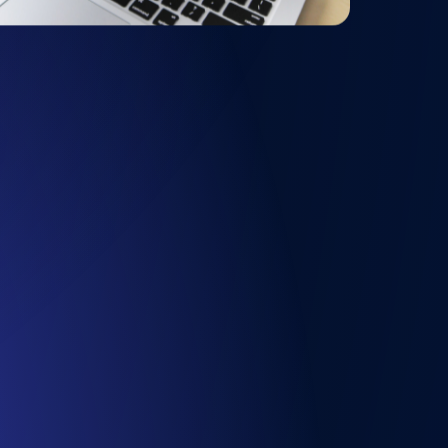
chwindigkeit und Funktionalität der API
ats-Checks und Ablauf-Warnungen.
Checks und Alerts. Kostenlos starten.
nd MCP