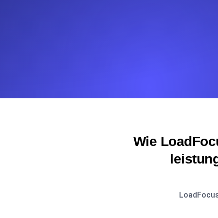
Wie LoadFocu
leistun
LoadFocus 