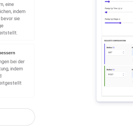
n, eine
eichen, indem
 bevor sie
ge
itstellt.
bessern
ngen bei der
tung, indem
d
itgestellt