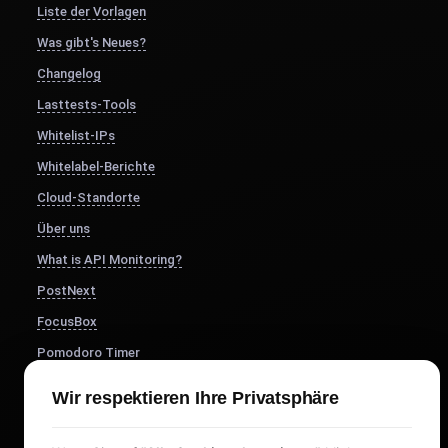
Liste der Vorlagen
Was gibt's Neues?
Changelog
Lasttests-Tools
Whitelist-IPs
Whitelabel-Berichte
Cloud-Standorte
Über uns
What is API Monitoring?
PostNext
FocusBox
Pomodoro Timer
Study Timer
Wir respektieren Ihre Privatsphäre
DesignerBox