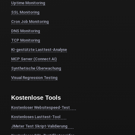
Uptime Monitoring
SSL Monitoring
Cron Job Monitoring
DNS Monitoring
TCP Monitoring
KI-gestützte Lasttest-Analyse
MCP Server (Connect AI)
Synthetische Überwachung
Visual Regression Testing
Kostenlose Tools
Kostenloser Websitespeed-Test
Kostenloses Lasttest-Tool
JMeter Test Skript-Validierung