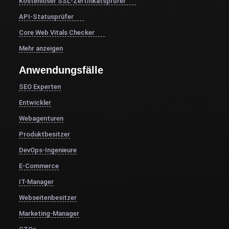
Kostenloser SSL-Zertifikatsprüfer
API-Statusprüfer
Core Web Vitals Checker
Mehr anzeigen
Anwendungsfälle
SEO Experten
Entwickler
Webagenturen
Produktbesitzer
DevOps-Ingenieure
E-Commerce
IT-Manager
Webseitenbesitzer
Marketing-Manager