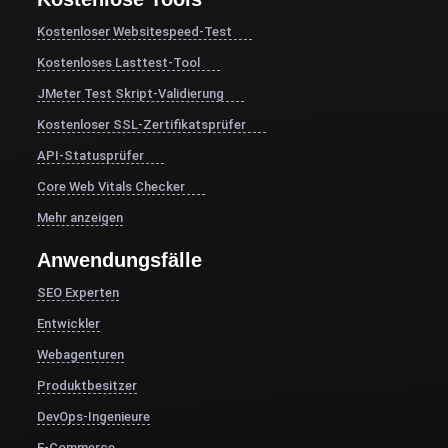
Kostenloser Websitespeed-Test
Kostenloses Lasttest-Tool
JMeter Test Skript-Validierung
Kostenloser SSL-Zertifikatsprüfer
API-Statusprüfer
Core Web Vitals Checker
Mehr anzeigen
Anwendungsfälle
SEO Experten
Entwickler
Webagenturen
Produktbesitzer
DevOps-Ingenieure
E-Commerce