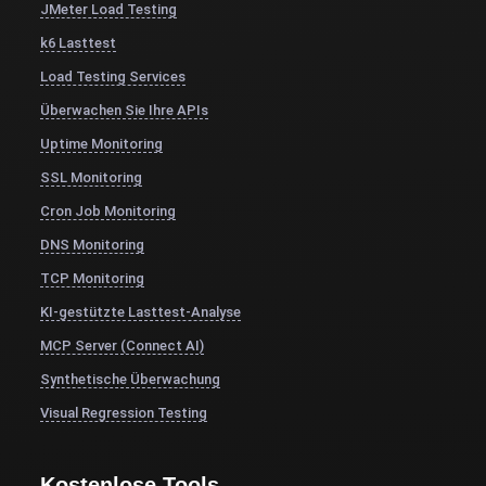
JMeter Load Testing
k6 Lasttest
Load Testing Services
Überwachen Sie Ihre APIs
Uptime Monitoring
SSL Monitoring
Cron Job Monitoring
DNS Monitoring
TCP Monitoring
KI-gestützte Lasttest-Analyse
MCP Server (Connect AI)
Synthetische Überwachung
Visual Regression Testing
Kostenlose Tools