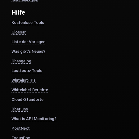
Hilfe
Kostenlose Tools
Glossar
Liste der Vorlagen
Was gibt's Neues?
Changelog
Lasttests-Tools
Whitelist-IPs
Whitelabel-Berichte
Cloud-Standorte
Über uns
What is API Monitoring?
PostNext
FocusBox