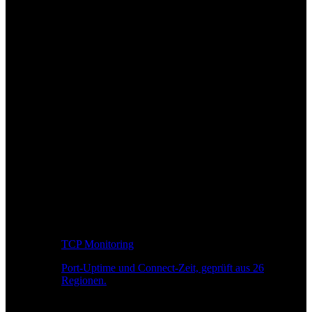
TCP Monitoring
Port-Uptime und Connect-Zeit, geprüft aus 26
Regionen.
Entwickler-Workflow