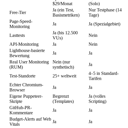
$29/Monat
(Solo)
Ja (ein Test,
Nur Testphase (14
Free-Tier
Basismetriken)
Tage)
Page-Speed-
Ja
Ja (Spezialgebiet)
Monitoring
Ja (bis 12.500
Lasttests
Nein
VUs)
API-Monitoring
Ja
Nein
Lighthouse-basierte
Ja
Ja
Bewertung
Real User Monitoring
Nein (nur
Ja
(RUM)
synthetisch)
4–5 in Standard-
Test-Standorte
25+ weltweit
Tarifen
Echter Chromium-
Ja
Ja
Browser
Eigene Puppeteer-
Begrenzt
Ja (volles
Skripte
(Templates)
Scripting)
GitHub-PR-
Ja
Ja
Kommentare
Budget-Alerts auf Web
Ja
Ja
Vitals