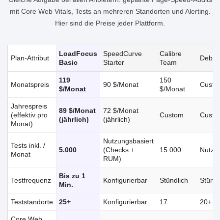
mit Core Web Vitals, Tests an mehreren Standorten und Alerting.
Hier sind die Preise jeder Plattform.
LoadFocus
SpeedCurve
Calibre
Plan-Attribut
Debug
Basic
Starter
Team
LoadFocus Page Speed Monitoring vs. Wettbewerber
119
150
Monatspreis
90 $/Monat
Custo
$/Monat
$/Monat
Jahrespreis
89 $/Monat
72 $/Monat
(effektiv pro
Custom
Custo
(jährlich)
(jährlich)
Monat)
Nutzungsbasiert
Tests inkl. /
5.000
(Checks +
15.000
Nutzu
Monat
RUM)
Bis zu 1
Testfrequenz
Konfigurierbar
Stündlich
Stündl
Min.
Teststandorte
25+
Konfigurierbar
17
20+
Core Web