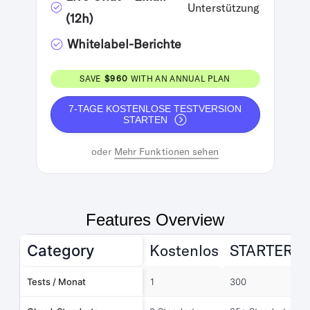
Unterstützung
(12h)
Whitelabel-Berichte
SAVE
$960
WITH AN ANNUAL PLAN
7-TAGE KOSTENLOSE TESTVERSION
STARTEN
oder
Mehr Funktionen sehen
Features Overview
Kostenlos
STARTER
Category
Tests / Monat
1
300