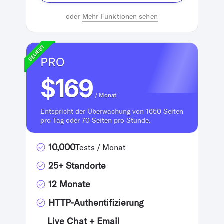
oder
Mehr Funktionen sehen
BELIEBT
PRO
$169
/ Monat
Entspricht der Überwachung von 1650 Seiten
pro Tag oder 70 Seiten pro Stunde.
10,000
Tests / Monat
25+ Standorte
12 Monate
HTTP-Authentifizierung
Live Chat + Email