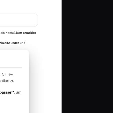
s ein Konto?
Jetzt anmelden
sbedingungen
und
 Sie der
ation zu
passen"
, um