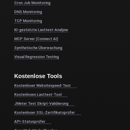
Cron Job Monitoring
DNS Monitoring
TCP Monitoring
KI-gestützte Lasttest-Analyse
MCP Server (Connect AI)
Synthetische Überwachung
Visual Regression Testing
Kostenlose Tools
Kostenloser Websitespeed-Test
Kostenloses Lasttest-Tool
JMeter Test Skript-Validierung
Kostenloser SSL-Zertifikatsprüfer
API-Statusprüfer