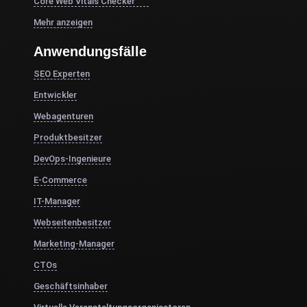
Core Web Vitals Checker
Mehr anzeigen
Anwendungsfälle
SEO Experten
Entwickler
Webagenturen
Produktbesitzer
DevOps-Ingenieure
E-Commerce
IT-Manager
Webseitenbesitzer
Marketing-Manager
CTOs
Geschäftsinhaber