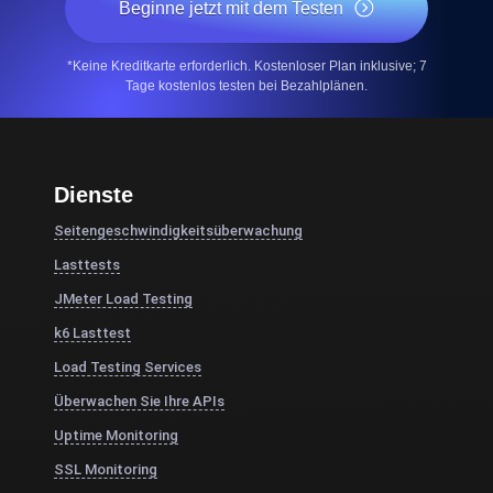
Beginne jetzt mit dem Testen
*Keine Kreditkarte erforderlich. Kostenloser Plan inklusive; 7
Tage kostenlos testen bei Bezahlplänen.
Dienste
Seitengeschwindigkeitsüberwachung
Lasttests
JMeter Load Testing
k6 Lasttest
Load Testing Services
Überwachen Sie Ihre APIs
Uptime Monitoring
SSL Monitoring