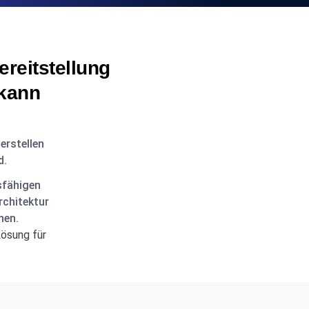
reitstellung
 kann
erstellen
d.
sfähigen
rchitektur
hen.
Lösung für