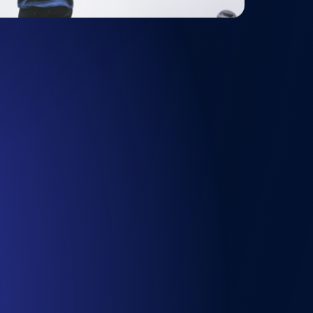
chwindigkeit und Funktionalität der API
ats-Checks und Ablauf-Warnungen.
Checks und Alerts. Kostenlos starten.
nd MCP