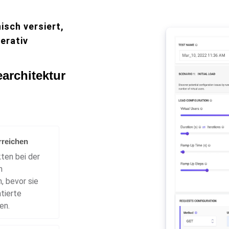
nisch versiert,
erativ
earchitektur
rreichen
ten bei der
m
, bevor sie
ntierte
en.