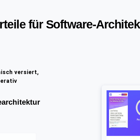
rteile für Software-Archite
nisch versiert,
erativ
earchitektur