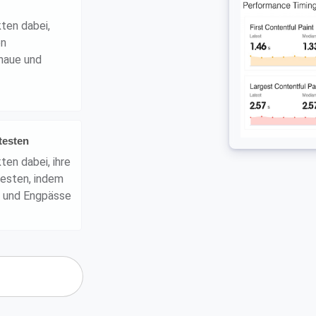
ten dabei,
en
enaue und
testen
en dabei, ihre
testen, indem
en und Engpässe