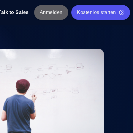
Talk to Sales
Anmelden
Kostenlos starten
tskripte von mehreren Standorten aus.
Kostenloser Websitespeed-Test
Kostenloses Lasttest-Tool
t-Analyse
ormance-Einblicke, die auf Ihren Tech-
Kostenloses JMeter Test Skript-Validierungstool
API-Statusprüfer
g
Core Web Vitals Checker
rformance-Probes aus 25+ Standorten.
Liste kostenloser Web-Tools
utzer es tun.
hre APIs