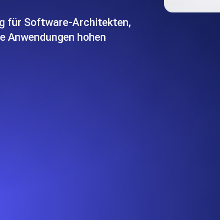
icke und Leistung mithilfe des
Überwachen Sie die Ges
g für Software-Architekten,
ihre Anwendungen hohen
SSL Monitoring
APIs. Kostenlos starten.
Automatische SSL-Zertifik
Kostenlos starten.
DNS Monitoring
nd geplante Tasks. Kostenlos
DNS Monitoring mit Record-
Monitoring as Code
üft aus 26 Regionen.
Monitore als YAML, JS u