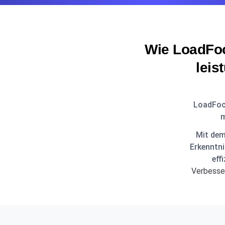
Wie LoadFoc
leis
LoadFocu
m
Mit dem
Erkenntni
eff
Verbesser