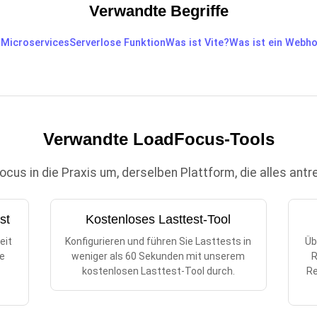
Verwandte Begriffe
d
Microservices
Serverlose Funktion
Was ist Vite?
Was ist ein Webh
Verwandte LoadFocus-Tools
us in die Praxis um, derselben Plattform, die alles antr
st
Kostenloses Lasttest-Tool
eit
Konfigurieren und führen Sie Lasttests in
Üb
re
weniger als 60 Sekunden mit unserem
R
n
kostenlosen Lasttest-Tool durch.
Re