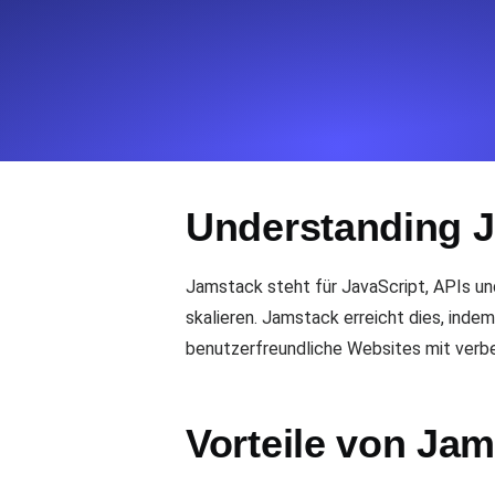
Überwachen Sie Ihre Website-Einbl
Leuchtturms.
Uptime Monitoring
Uptime Monitoring für Websites und 
Understanding 
Cron Job Monitoring
Heartbeat Monitoring für Cronjobs u
starten.
Jamstack steht für JavaScript, APIs und 
skalieren. Jamstack erreicht dies, ind
benutzerfreundliche Websites mit verbe
TCP Monitoring
Port-Uptime und Connect-Zeit, gepr
Vorteile von Ja