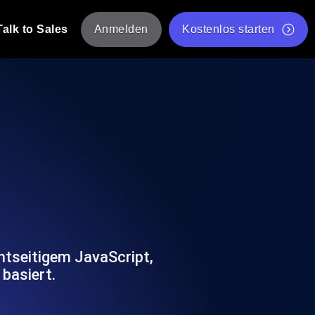
Talk to Sales
Anmelden
Kostenlos starten
tskripte von mehreren Standorten aus.
Kostenloser Websitespeed-Test
Kostenloses Lasttest-Tool
t-Analyse
ormance-Einblicke, die auf Ihren Tech-
Kostenloses JMeter Test Skript-Validierungstool
API-Statusprüfer
g
Core Web Vitals Checker
rformance-Probes aus 25+ Standorten.
Liste kostenloser Web-Tools
utzer es tun.
ntseitigem JavaScript,
basiert.
hre APIs