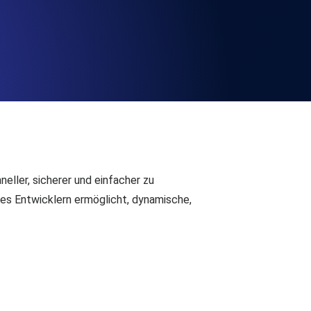
chwindigkeit und Funktionalität der API
ats-Checks und Ablauf-Warnungen.
Checks und Alerts. Kostenlos starten.
neller, sicherer und einfacher zu
 es Entwicklern ermöglicht, dynamische,
nd MCP