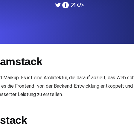
icke und Leistung mithilfe des
Überwachen Sie die Ges
SSL Monitoring
APIs. Kostenlos starten.
Automatische SSL-Zertifik
Kostenlos starten.
Jamstack
DNS Monitoring
nd geplante Tasks. Kostenlos
DNS Monitoring mit Record-
Markup. Es ist eine Architektur, die darauf abzielt, das Web sch
em es die Frontend- von der Backend-Entwicklung entkoppelt und
sserter Leistung zu erstellen.
Monitoring as Code
üft aus 26 Regionen.
Monitore als YAML, JS u
mstack