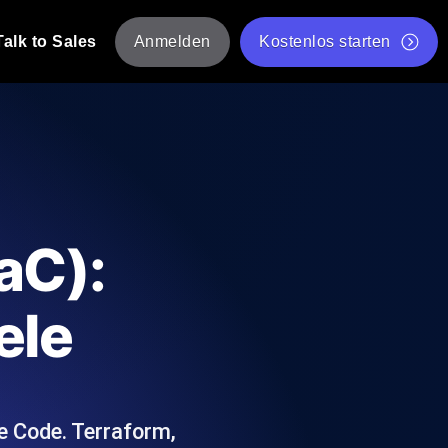
Talk to Sales
Anmelden
Kostenlos starten
tskripte von mehreren Standorten aus.
Kostenloser Websitespeed-Test
Kostenloses Lasttest-Tool
t-Analyse
ormance-Einblicke, die auf Ihren Tech-
Kostenloses JMeter Test Skript-Validierungstool
aC):
API-Statusprüfer
g
Core Web Vitals Checker
ele
rformance-Probes aus 25+ Standorten.
Liste kostenloser Web-Tools
utzer es tun.
e Code. Terraform,
hre APIs