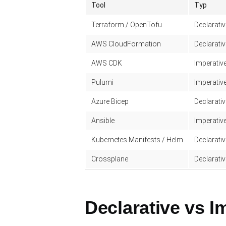
Tool
Typ
Terraform / OpenTofu
Declarativ
AWS CloudFormation
Declarativ
AWS CDK
Imperativ
Pulumi
Imperativ
Azure Bicep
Declarativ
Ansible
Imperativ
Kubernetes Manifests / Helm
Declarativ
Crossplane
Declarativ
Declarative vs I