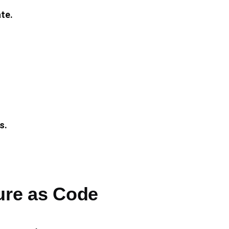
te.
s.
ure as Code