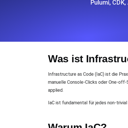
Pulumi, CDK, 
Überwachen Sie Ihre Website-Einbl
Leuchtturms.
Uptime Monitoring
Uptime Monitoring für Websites und 
Was ist Infrastr
Cron Job Monitoring
Heartbeat Monitoring für Cronjobs u
starten.
Infrastructure as Code (IaC) ist die Pr
manuelle Console-Clicks oder One-off-S
applied.
TCP Monitoring
Port-Uptime und Connect-Zeit, gepr
IaC ist fundamental für jedes non-trivi
Warum IaC?