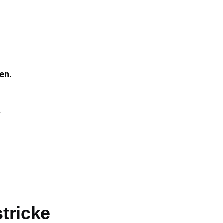
en.
.
stricke