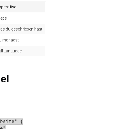
mperative
teps
as du geschrieben hast
u managst
ull Language
el
bsite" {

e"
