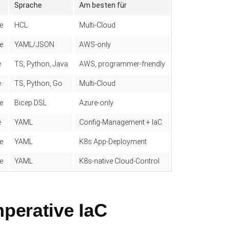
Sprache
Am besten für
e
HCL
Multi-Cloud
e
YAML/JSON
AWS-only
e
TS, Python, Java
AWS, programmer-friendly
e
TS, Python, Go
Multi-Cloud
e
Bicep DSL
Azure-only
e
YAML
Config-Management + IaC
e
YAML
K8s App-Deployment
e
YAML
K8s-native Cloud-Control
mperative IaC