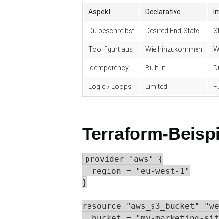
Aspekt
Declarative
I
Du beschreibst
Desired End-State
S
Tool figurt aus
Wie hinzukommen
W
Idempotency
Built-in
D
Logic / Loops
Limited
F
Terraform-Beispi
provider "aws" {

  region = "eu-west-1"

}

resource "aws_s3_bucket" "we
  bucket = "my-marketing-sit