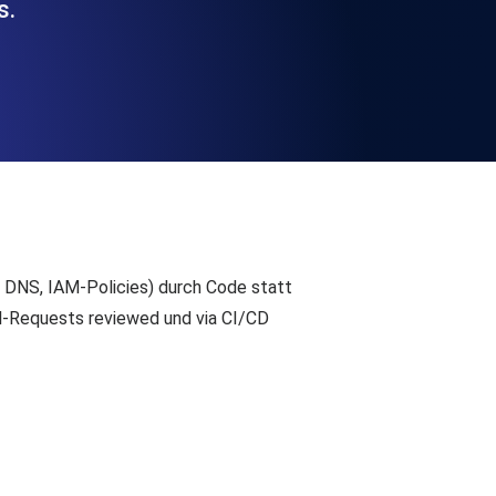
s.
chwindigkeit und Funktionalität der API
ats-Checks und Ablauf-Warnungen.
Checks und Alerts. Kostenlos starten.
r, DNS, IAM-Policies) durch Code statt
ll-Requests reviewed und via CI/CD
nd MCP