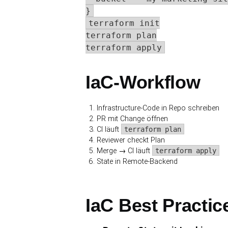
}
terraform init

terraform plan

terraform apply
IaC-Workflow
Infrastructure-Code in Repo schreiben
PR mit Change öffnen
CI läuft
terraform plan
Reviewer checkt Plan
Merge → CI läuft
terraform apply
State in Remote-Backend
IaC Best Practic