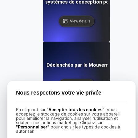
Qu'est-ce que les systèmes de conception pour l'accessibi
View details
s sont les Troubles Déclenchés par le Mouvement dans les 
View details
Nous respectons votre vie privée
En cliquant sur
"Accepter tous les cookies"
, vous
acceptez le stockage de cookies sur votre appareil
pour améliorer la navigation, analyser l’utilisation et
soutenir nos actions marketing. Cliquez sur
"Personnaliser"
pour choisir les types de cookies à
Qu'est-ce qu'un lecteur d'écran ?
autoriser.