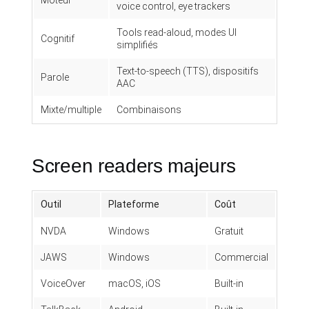
Moteur
voice control, eye trackers
Tools read-aloud, modes UI
Cognitif
simplifiés
Text-to-speech (TTS), dispositifs
Parole
AAC
Mixte/multiple
Combinaisons
Screen readers majeurs
Outil
Plateforme
Coût
NVDA
Windows
Gratuit
JAWS
Windows
Commercial
VoiceOver
macOS, iOS
Built-in