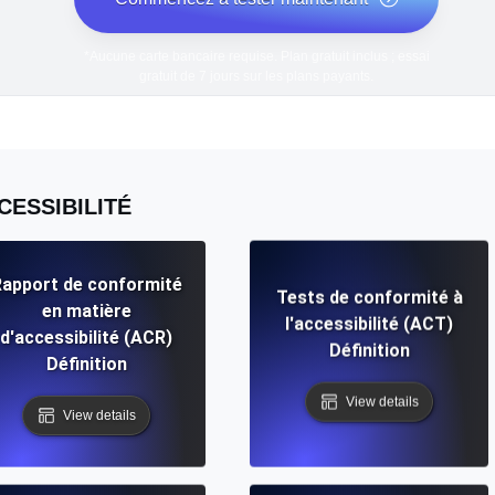
*Aucune carte bancaire requise. Plan gratuit inclus ; essai
gratuit de 7 jours sur les plans payants.
CESSIBILITÉ
apport de conformité
Tests de conformité à
en matière
l'accessibilité (ACT)
d'accessibilité (ACR)
Définition
Définition
View details
View details