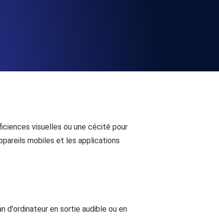
la fonctionnalité de l'API
alertes d'expiration. Gratuit pour
ation des enregistrements et alertes.
ficiences visuelles ou une cécité pour
appareils mobiles et les applications
t MCP
n d'ordinateur en sortie audible ou en