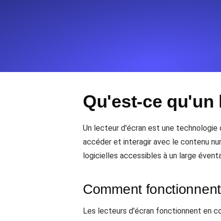
Surveillez les informations et les 
Uptime Monitoring
Uptime Monitoring pour sites web et
Qu'est-ce qu'un 
Cron Job Monitoring
Heartbeat monitoring pour cron jobs 
commencer.
Un lecteur d'écran est une technologie 
accéder et interagir avec le contenu numé
logicielles accessibles à un large éventai
TCP Monitoring
Uptime des ports et temps de connex
Comment fonctionnent 
Les lecteurs d'écran fonctionnent en con