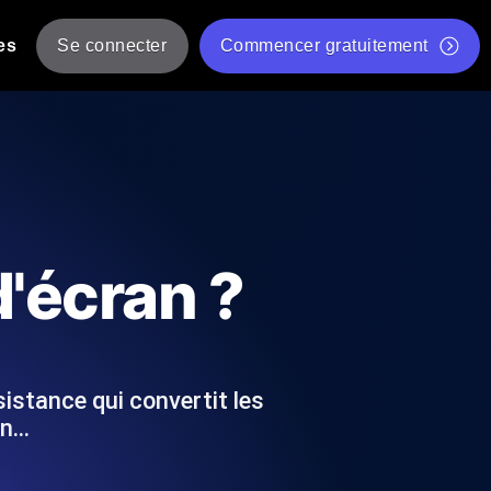
es
Se connecter
Commencer gratuitement
er
 JMeter à partir de plusieurs
Test gratuit de vitesse du site Web
Outil de test de charge gratuit
Charge par IA
tantanés et exploitables adaptés à votre
Outil de validation de script de test JMeter gratuit
d'écran ?
Vérificateur de statut d'API
g
Vérificateur de Core Web Vitals
 et de performance depuis 25+
Liste d'Outils Web Gratuits
 pannes avant vos utilisateurs.
sistance qui convertit les
un…
Is