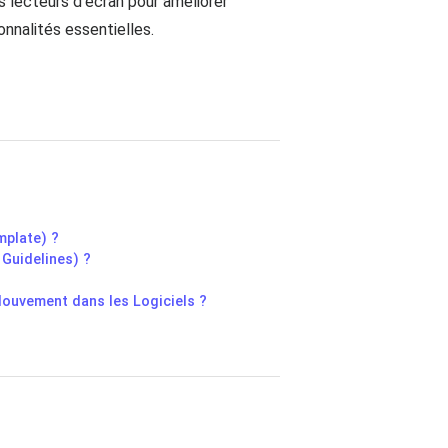
s lecteurs d'écran pour améliorer
onnalités essentielles.
mplate) ?
Guidelines) ?
Mouvement dans les Logiciels ?