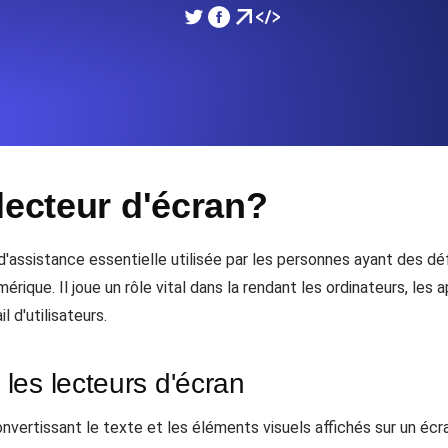
performances de votre site Web.
Surveiller la vitesse et 
SSL Monitoring
 APIs. Gratuit pour commencer.
Checks SSL automatiques et 
commencer.
lecteur d'écran?
DNS Monitoring
et tâches planifiées. Gratuit pour
DNS monitoring avec vérific
Gratuit pour commencer.
d'assistance essentielle utilisée par les personnes ayant des dé
rique. Il joue un rôle vital dans la rendant les ordinateurs, les 
l d'utilisateurs.
Monitoring as Code
ion, depuis 26 régions.
Moniteurs en YAML, JS e
les lecteurs d'écran
vertissant le texte et les éléments visuels affichés sur un écra