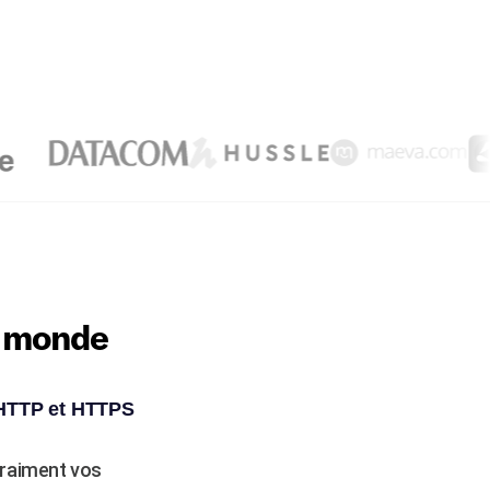
e monde
s HTTP et HTTPS
vraiment vos