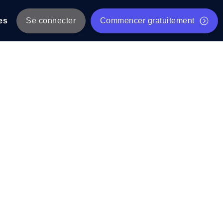
es
Se connecter
Commencer gratuitement
er
 JMeter à partir de plusieurs
Test gratuit de vitesse du site Web
Outil de test de charge gratuit
Charge par IA
tantanés et exploitables adaptés à votre
Outil de validation de script de test JMeter gratuit
Vérificateur de statut d'API
g
Vérificateur de Core Web Vitals
 et de performance depuis 25+
Liste d'Outils Web Gratuits
 pannes avant vos utilisateurs.
Is