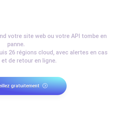
performances de votre site Web.
Surveiller la vitesse et 
SSL Monitoring
d votre site web ou votre API tombe en
 APIs. Gratuit pour commencer.
Checks SSL automatiques et 
commencer.
panne.
s 26 régions cloud, avec alertes en cas
DNS Monitoring
et de retour en ligne.
et tâches planifiées. Gratuit pour
DNS monitoring avec vérific
Gratuit pour commencer.
eillez gratuitement
Monitoring as Code
ion, depuis 26 régions.
Moniteurs en YAML, JS e