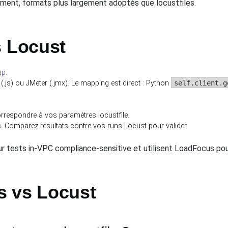
ent, formats plus largement adoptés que locustfiles.
s Locust
up
.
 (.js) ou JMeter (.jmx). Le mapping est direct : Python
self.client.g
rrespondre à vos paramètres locustfile.
. Comparez résultats contre vos runs Locust pour valider.
 tests in-VPC compliance-sensitive et utilisent LoadFocus pour 
s vs Locust