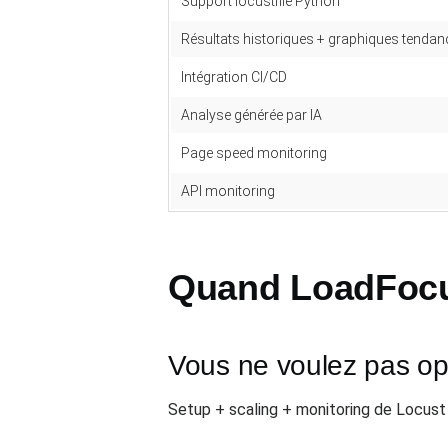
Support locustfile Python
Résultats historiques + graphiques tendan
Intégration CI/CD
Analyse générée par IA
Page speed monitoring
API monitoring
Quand LoadFocus
Vous ne voulez pas opé
Setup + scaling + monitoring de Locust 