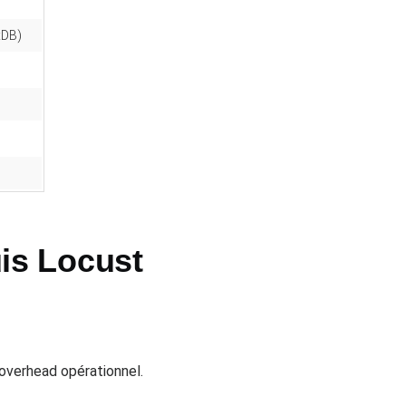
xDB)
is Locust
 overhead opérationnel.