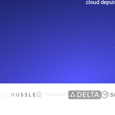
cloud depuis
Surveillez les informations et les 
Uptime Monitoring
Uptime Monitoring pour sites web et
Cron Job Monitoring
Heartbeat monitoring pour cron jobs 
commencer.
TCP Monitoring
Uptime des ports et temps de connex