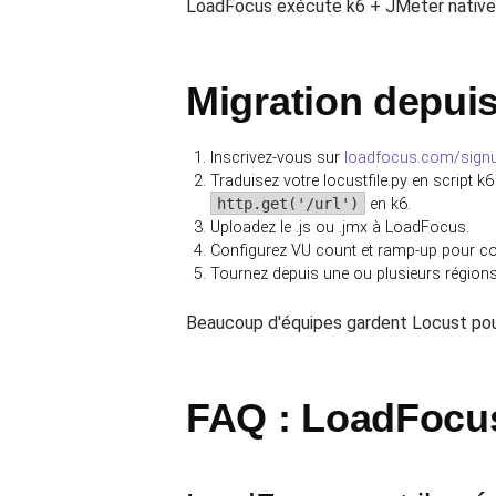
LoadFocus exécute k6 + JMeter nativem
Migration depui
Inscrivez-vous sur
loadfocus.com/sign
Traduisez votre locustfile.py en script k6
http.get('/url')
en k6.
Uploadez le .js ou .jmx à LoadFocus.
Configurez VU count et ramp-up pour co
Tournez depuis une ou plusieurs régions
Beaucoup d'équipes gardent Locust pour
FAQ : LoadFocu