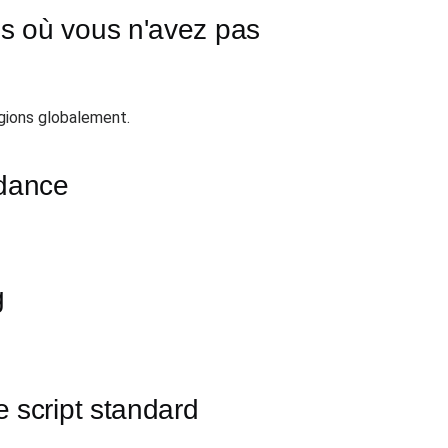
ns où vous n'avez pas
gions globalement.
ndance
g
e script standard