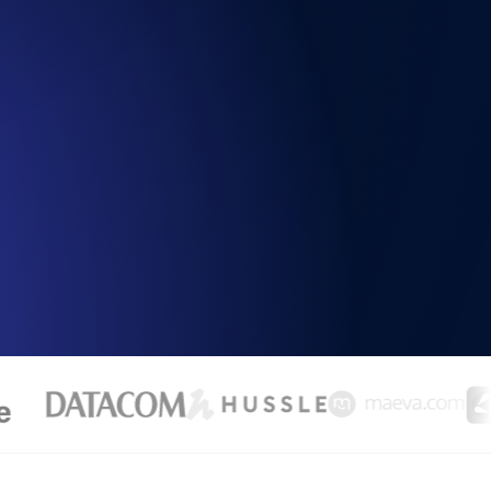
la fonctionnalité de l'API
alertes d'expiration. Gratuit pour
ation des enregistrements et alertes.
t MCP