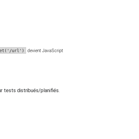
et('/url')
devient JavaScript
tests distribués/planifiés.