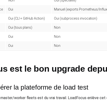
Non
Oui (spécialité)
ce
Oui
Manuel (exports Prometheus/Influ
Oui (CLI + GitHub Action)
Oui (subprocess invocation)
Oui (tous plans)
Non
Oui
Non
Oui
Non
 est le bon upgrade depu
rer la plateforme de load test
master/worker fleets est du vrai travail. LoadFocus enlève cet