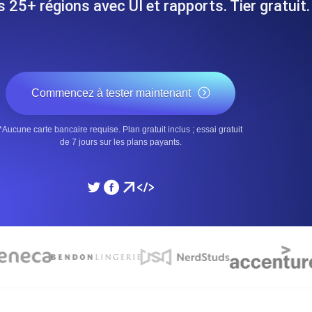
 25+ régions avec UI et rapports. Tier gratuit.
performances de votre site Web.
Surveiller la vitesse et 
SSL Monitoring
 APIs. Gratuit pour commencer.
Checks SSL automatiques et 
Commencez à tester maintenant
commencer.
*Aucune carte bancaire requise. Plan gratuit inclus ; essai gratuit
DNS Monitoring
de 7 jours sur les plans payants.
et tâches planifiées. Gratuit pour
DNS monitoring avec vérific
Gratuit pour commencer.
Monitoring as Code
ion, depuis 26 régions.
Moniteurs en YAML, JS e