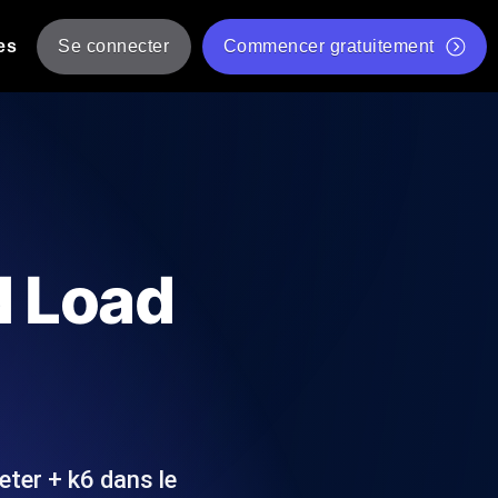
es
Se connecter
Commencer gratuitement
er
 JMeter à partir de plusieurs
Test gratuit de vitesse du site Web
Outil de test de charge gratuit
Charge par IA
tantanés et exploitables adaptés à votre
Outil de validation de script de test JMeter gratuit
d Load
Vérificateur de statut d'API
g
Vérificateur de Core Web Vitals
 et de performance depuis 25+
Liste d'Outils Web Gratuits
 pannes avant vos utilisateurs.
ter + k6 dans le
Is