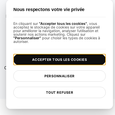
Taux de succès des checks synthétiques
Nous respectons votre vie privée
Pourcentage de checks synthétiques qui passent (status
code correct + forme de la réponse + dans le budget de
En cliquant sur
"Accepter tous les cookies"
, vous
acceptez le stockage de cookies sur votre appareil
latence). En dessous de 99% sur une API de production
pour améliorer la navigation, analyser l’utilisation et
soutenir nos actions marketing. Cliquez sur
c'est un incident à alerter, pas une curiosité.
"Personnaliser"
pour choisir les types de cookies à
autoriser.
Corrélation Real User Monitoring (RUM)
Les checks synthétiques vous disent que l'API est up ; le
ACCEPTER TOUS LES COOKIES
RUM vous dit si les vrais clients ont vécu la même chose.
Couplez les deux, le synthétique vous alerte des pannes, le
RUM vous dit l'impact client.
PERSONNALISER
TOUT REFUSER