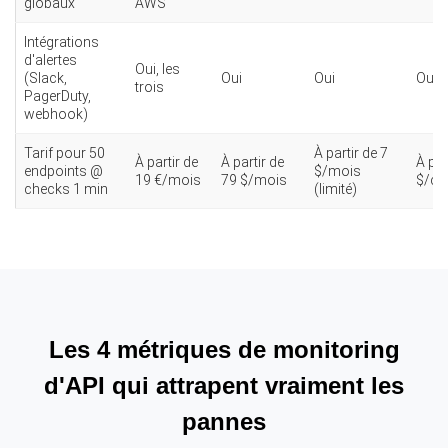
globaux
AWS
Intégrations
d'alertes
Oui, les
(Slack,
Oui
Oui
Oui
trois
PagerDuty,
webhook)
Tarif pour 50
À partir de 7
À partir de
À partir de
À par
endpoints @
$/mois
19 €/mois
79 $/mois
$/ch
checks 1 min
(limité)
Les 4 métriques de monitoring
d'API qui attrapent vraiment les
pannes