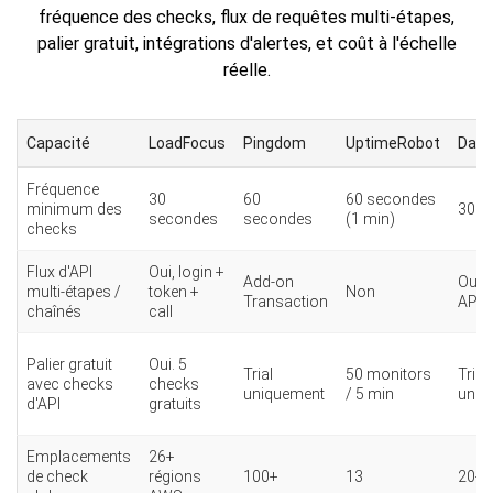
fréquence des checks, flux de requêtes multi-étapes,
palier gratuit, intégrations d'alertes, et coût à l'échelle
réelle.
Capacité
LoadFocus
Pingdom
UptimeRobot
Data
Fréquence
30
60
60 secondes
minimum des
30 s
secondes
secondes
(1 min)
checks
Flux d'API
Oui, login +
Add-on
Oui (
multi-étapes /
token +
Non
Transaction
API)
chaînés
call
Palier gratuit
Oui. 5
Trial
50 monitors
Trial
avec checks
checks
uniquement
/ 5 min
uniq
d'API
gratuits
Emplacements
26+
de check
régions
100+
13
20+