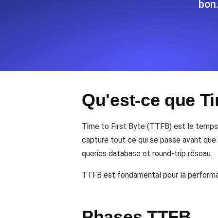
bon.
Surveillez les informations et les 
Uptime Monitoring
Uptime Monitoring pour sites web et
Qu'est-ce que Ti
Cron Job Monitoring
Heartbeat monitoring pour cron jobs 
commencer.
Time to First Byte (TTFB) est le temps 
capture tout ce qui se passe avant que
queries database et round-trip réseau.
TCP Monitoring
Uptime des ports et temps de connex
TTFB est fondamental pour la performa
Phases TTFB