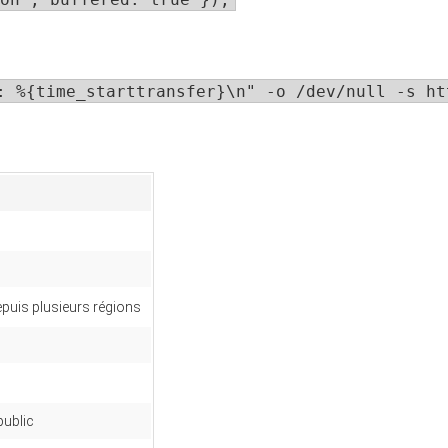
: %{time_starttransfer}\n" -o /dev/null -s ht
puis plusieurs régions
 public