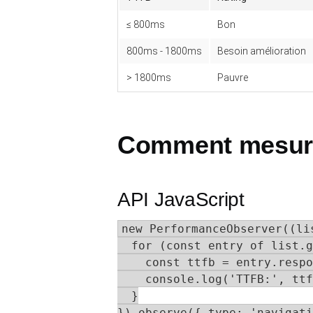
≤ 800ms
Bon
800ms - 1800ms
Besoin amélioration
> 1800ms
Pauvre
Comment mesur
API JavaScript
new PerformanceObserver((lis
  for (const entry of list.g
    const ttfb = entry.respo
    console.log('TTFB:', ttf
  }

}).observe({ type: 'navigati