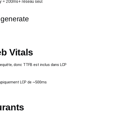
ey = 200ms+ réseau seul.
c generate
.
b Vitals
equête, donc TTFB est inclus dans LCP
typiquement LCP de ~500ms
urants