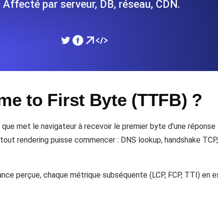
 Affecté par serveur, DB, réseau, CDN.
performances de votre site Web.
Surveiller la vitesse et 
SSL Monitoring
 APIs. Gratuit pour commencer.
Checks SSL automatiques et 
commencer.
me to First Byte (TTFB) ?
DNS Monitoring
et tâches planifiées. Gratuit pour
DNS monitoring avec vérific
Gratuit pour commencer.
que met le navigateur à recevoir le premier byte d'une réponse 
 tout rendering puisse commencer : DNS lookup, handshake TCP, 
Monitoring as Code
ion, depuis 26 régions.
nce perçue, chaque métrique subséquente (LCP, FCP, TTI) en e
Moniteurs en YAML, JS e