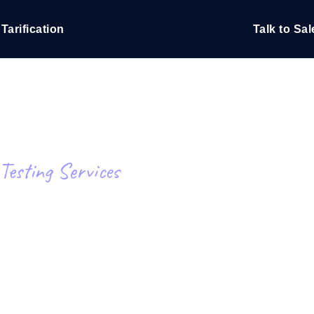
Tarification
Talk to Sal
Test de charge JMet
 fonctionnent sous charge.
Exécutez vos scripts de test
emplacements.
Blog produit
En savoir plus sur le blog
Analyse de Test de 
Testing Services
vaScript depuis 25+
Insights de performance ins
Blog technique
I.
stack technologique.
En savoir plus sur le blog
ng Services: De
Synthetic Monitorin
Comparisons Blog
 nous écrivons les scripts JMeter
Sondes always-on d'uptime
En savoir plus sur le blog
 et livrons le rapport.
emplacements. Détectez les
 des objectifs de
s du site Web
Surveillez vos AP