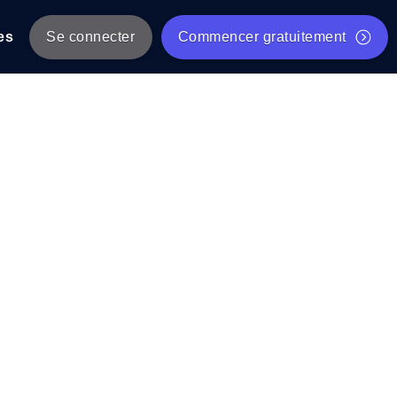
es
Se connecter
Commencer gratuitement
er
 JMeter à partir de plusieurs
Test gratuit de vitesse du site Web
Outil de test de charge gratuit
Charge par IA
tantanés et exploitables adaptés à votre
Outil de validation de script de test JMeter gratuit
Vérificateur de statut d'API
g
Vérificateur de Core Web Vitals
 et de performance depuis 25+
Liste d'Outils Web Gratuits
 pannes avant vos utilisateurs.
Is