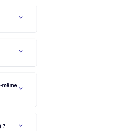
oi-même
g ?