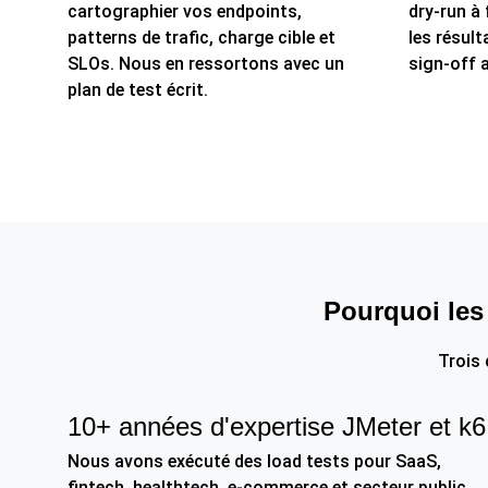
cartographier vos endpoints,
dry-run à
patterns de trafic, charge cible et
les résult
SLOs. Nous en ressortons avec un
sign-off a
plan de test écrit.
Pourquoi les
Trois
10+ années d'expertise JMeter et k6
Nous avons exécuté des load tests pour SaaS,
fintech, healthtech, e-commerce et secteur public,