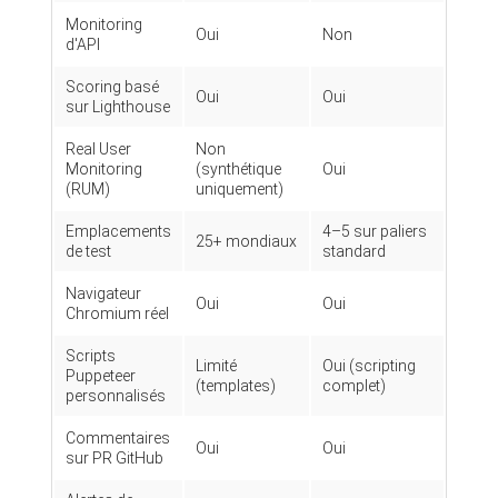
Monitoring
Oui
Non
d'API
Scoring basé
Oui
Oui
sur Lighthouse
Real User
Non
Monitoring
(synthétique
Oui
(RUM)
uniquement)
Emplacements
4–5 sur paliers
25+ mondiaux
de test
standard
Navigateur
Oui
Oui
Chromium réel
Scripts
Limité
Oui (scripting
Puppeteer
(templates)
complet)
personnalisés
Commentaires
Oui
Oui
sur PR GitHub