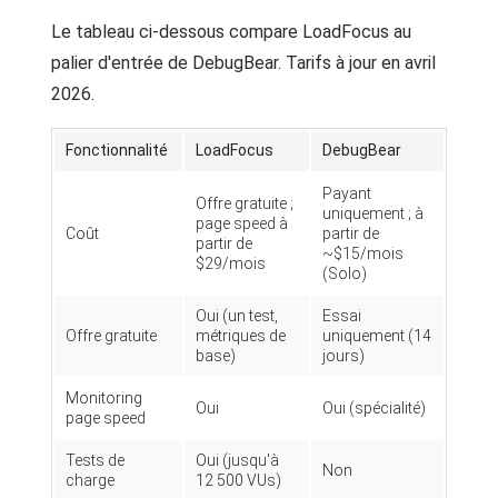
Le tableau ci-dessous compare LoadFocus au
palier d'entrée de DebugBear. Tarifs à jour en avril
2026.
Fonctionnalité
LoadFocus
DebugBear
Payant
Offre gratuite ;
uniquement ; à
page speed à
Coût
partir de
partir de
~$15/mois
$29/mois
(Solo)
Oui (un test,
Essai
Offre gratuite
métriques de
uniquement (14
base)
jours)
Monitoring
Oui
Oui (spécialité)
page speed
Tests de
Oui (jusqu'à
Non
charge
12 500 VUs)