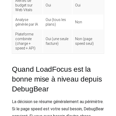
Alertes de
budget sur
Oui
Oui
Web Vitals
Analyse
Oui (tous les
Non
générée par IA
plans)
Plateforme
combinée
Oui (une seule
Non (page
(charge +
facture)
speed seul)
speed + API)
Quand LoadFocus est la
bonne mise à niveau depuis
DebugBear
La décision se résume généralement au périmètre.
Si le page speed est votre seul besoin, DebugBear