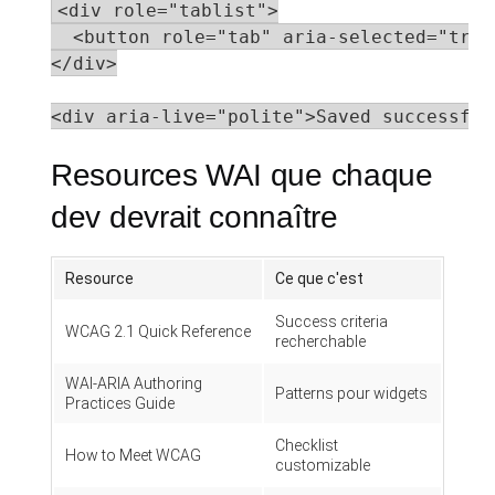
<div role="tablist">

  <button role="tab" aria-selected="true
</div>

<div aria-live="polite">Saved successful
Resources WAI que chaque
dev devrait connaître
Resource
Ce que c'est
Success criteria
WCAG 2.1 Quick Reference
recherchable
WAI-ARIA Authoring
Patterns pour widgets
Practices Guide
Checklist
How to Meet WCAG
customizable