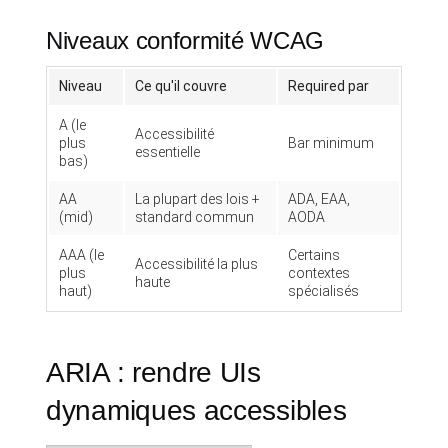
Niveaux conformité WCAG
Niveau
Ce qu'il couvre
Required par
A (le
Accessibilité
plus
Bar minimum
essentielle
bas)
AA
La plupart des lois +
ADA, EAA,
(mid)
standard commun
AODA
AAA (le
Certains
Accessibilité la plus
plus
contextes
haute
haut)
spécialisés
ARIA : rendre UIs
dynamiques accessibles