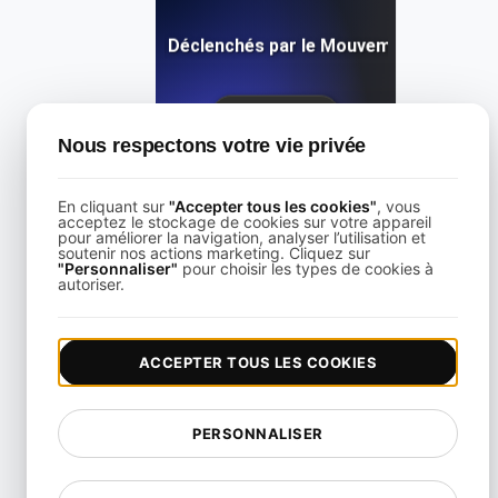
s sont les Troubles Déclenchés par le Mouvement dans les 
View details
Nous respectons votre vie privée
En cliquant sur
"Accepter tous les cookies"
, vous
acceptez le stockage de cookies sur votre appareil
pour améliorer la navigation, analyser l’utilisation et
soutenir nos actions marketing. Cliquez sur
"Personnaliser"
pour choisir les types de cookies à
Qu'est-ce qu'un lecteur d'écran ?
autoriser.
View details
ACCEPTER TOUS LES COOKIES
PERSONNALISER