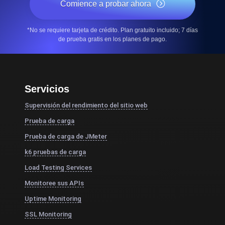
Comience a probar ahora
*No se requiere tarjeta de crédito. Plan gratuito incluido; 7 días
de prueba gratis en los planes de pago.
Servicios
Supervisión del rendimiento del sitio web
Prueba de carga
Prueba de carga de JMeter
k6 pruebas de carga
Load Testing Services
Monitoree sus APIs
Uptime Monitoring
SSL Monitoring