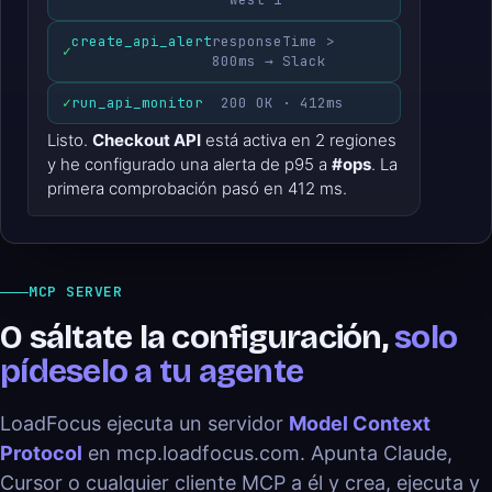
create_api_alert
responseTime >
✓
800ms → Slack
✓
run_api_monitor
200 OK · 412ms
Listo.
Checkout API
está activa en 2 regiones
y he configurado una alerta de p95 a
#ops
. La
primera comprobación pasó en 412 ms.
MCP SERVER
O sáltate la configuración,
solo
pídeselo a tu agente
LoadFocus ejecuta un servidor
Model Context
Protocol
en mcp.loadfocus.com. Apunta Claude,
Cursor o cualquier cliente MCP a él y crea, ejecuta y