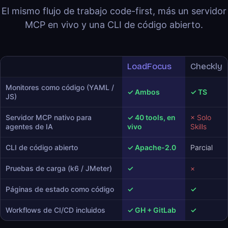
El mismo flujo de trabajo code-first, más un servidor
MCP en vivo y una CLI de código abierto.
LoadFocus
Checkly
Monitores como código (YAML /
✓ Ambos
✓ TS
JS)
Servidor MCP nativo para
✓ 40 tools, en
× Solo
agentes de IA
vivo
Skills
CLI de código abierto
✓ Apache-2.0
Parcial
Pruebas de carga (k6 / JMeter)
✓
×
Páginas de estado como código
✓
✓
Workflows de CI/CD incluidos
✓ GH + GitLab
✓