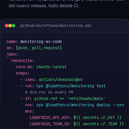
del nuevo release, todo desde CI.
.github/workflows/monitoring.yml
name
on
: [
push
, 
pull_request
jobs
:

reconcile
:

runs-on
: 
ubuntu-latest
steps
:

      - 
uses
: 
actions/checkout@v4
      - 
run
: 
npx @loadfocus/monitoring test
# dry-run on every PR
      - 
if
: 
github.ref == 'refs/heads/main'
run
: 
npx @loadfocus/monitoring deploy --yes
env
:

LOADFOCUS_API_KEY
: 
${{ secrets.LF_KEY }}
LOADFOCUS_TEAM_ID
: 
${{ secrets.LF_TEAM }}