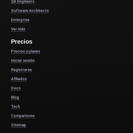
QA Engineers
Software Architects
Enterprise
Ver más
Precios
Precios y planes
Iniciar sesión
Registrarse
Afiliados
Docs
Blog
Tech
Comparisons
Sitemap