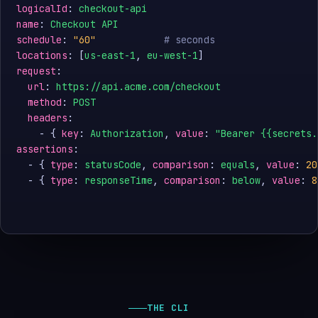
logicalId
: 
checkout-api
name
: 
Checkout API
schedule
: 
"60"
# seconds
locations
: [
us-east-1
, 
eu-west-1
request
:

url
: 
https://api.acme.com/checkout
method
: 
POST
headers
:

    - { 
key
: 
Authorization
, 
value
: 
"Bearer {{secrets.
assertions
:

  - { 
type
: 
statusCode
, 
comparison
: 
equals
, 
value
: 
20
  - { 
type
: 
responseTime
, 
comparison
: 
below
, 
value
: 
8
THE CLI