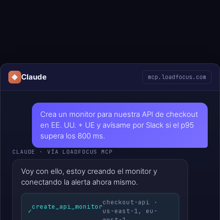
Claude
◆
mcp.loadfocus.com
Crea un monitor para nuestra API de checkout
en EE. UU. + UE y avísame por Slack si el p95
supera los 800 ms.
CLAUDE · VÍA LOADFOCUS MCP
Voy con ello, estoy creando el monitor y
conectando la alerta ahora mismo.
checkout-api ·
create_api_monitor
✓
us-east-1, eu-
west-1