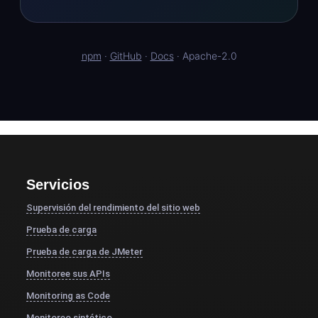
npm
·
GitHub
·
Docs
· Apache-2.0
Servicios
Supervisión del rendimiento del sitio web
Prueba de carga
Prueba de carga de JMeter
Monitoree sus APIs
Monitoring as Code
Monitoreo sintético