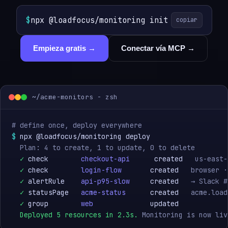
$
npx @loadfocus/monitoring init
copiar
Empieza gratis →
Conectar vía MCP →
~/acme-monitors - zsh
# define once, deploy everywhere
$
 npx @loadfocus/monitoring deploy

Plan: 4 to create, 1 to update, 0 to delete
✓
 check        
checkout-api
      created   
us-east-
✓
 check        
login-flow
       created   
browser ·
✓
 alertRule    
api-p95-slow
     created   
→ Slack #
✓
 statusPage   
acme-status
      created   
acme.load
✓
 group        
web
              updated

Deployed 5 resources in 2.3s.
Monitoring is now liv