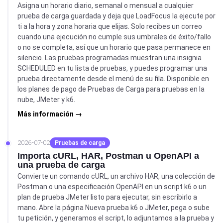
Asigna un horario diario, semanal o mensual a cualquier
prueba de carga guardada y deja que LoadFocus la ejecute por
ti a la hora y zona horaria que elijas. Solo recibes un correo
cuando una ejecución no cumple sus umbrales de éxito/fallo
o no se completa, así que un horario que pasa permanece en
silencio. Las pruebas programadas muestran una insignia
SCHEDULED en tu lista de pruebas, y puedes programar una
prueba directamente desde el menú de su fila. Disponible en
los planes de pago de Pruebas de Carga para pruebas en la
nube, JMeter y k6.
Más información →
2026-07-02
Pruebas de carga
Importa cURL, HAR, Postman u OpenAPI a
una prueba de carga
Convierte un comando cURL, un archivo HAR, una colección de
Postman o una especificación OpenAPI en un script k6 o un
plan de prueba JMeter listo para ejecutar, sin escribirlo a
mano. Abre la página Nueva prueba k6 o JMeter, pega o sube
tu petición, y generamos el script, lo adjuntamos a la prueba y