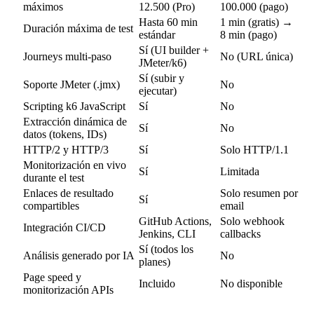
máximos
12.500 (Pro)
100.000 (pago)
Hasta 60 min
1 min (gratis) →
Duración máxima de test
estándar
8 min (pago)
Sí (UI builder +
Journeys multi-paso
No (URL única)
JMeter/k6)
Sí (subir y
Soporte JMeter (.jmx)
No
ejecutar)
Scripting k6 JavaScript
Sí
No
Extracción dinámica de
Sí
No
datos (tokens, IDs)
HTTP/2 y HTTP/3
Sí
Solo HTTP/1.1
Monitorización en vivo
Sí
Limitada
durante el test
Enlaces de resultado
Solo resumen por
Sí
compartibles
email
GitHub Actions,
Solo webhook
Integración CI/CD
Jenkins, CLI
callbacks
Sí (todos los
Análisis generado por IA
No
planes)
Page speed y
Incluido
No disponible
monitorización APIs