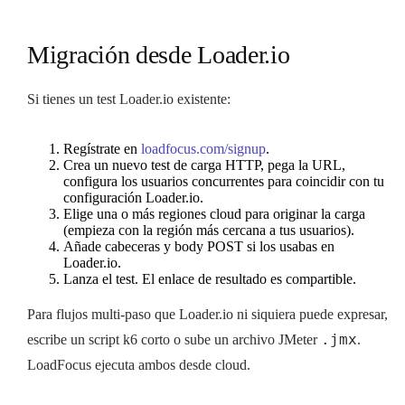
Migración desde Loader.io
Si tienes un test Loader.io existente:
Regístrate en
loadfocus.com/signup
.
Crea un nuevo test de carga HTTP, pega la URL,
configura los usuarios concurrentes para coincidir con tu
configuración Loader.io.
Elige una o más regiones cloud para originar la carga
(empieza con la región más cercana a tus usuarios).
Añade cabeceras y body POST si los usabas en
Loader.io.
Lanza el test. El enlace de resultado es compartible.
Para flujos multi-paso que Loader.io ni siquiera puede expresar,
.jmx
escribe un script k6 corto o sube un archivo JMeter
.
LoadFocus ejecuta ambos desde cloud.