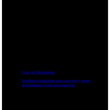
Cron Job Monitoring
Heartbeat monitoring para cron jobs y tareas
programadas. Gratis para empezar.