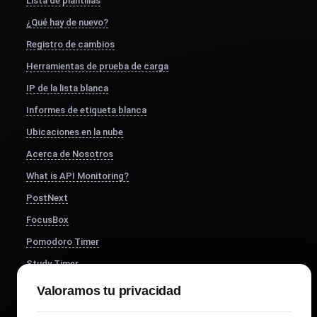
Lista de plantillas
¿Qué hay de nuevo?
Registro de cambios
Herramientas de prueba de carga
IP de la lista blanca
Informes de etiqueta blanca
Ubicaciones en la nube
Acerca de Nosotros
What is API Monitoring?
PostNext
FocusBox
Pomodoro Timer
Study Timer
DesignerBox
Valoramos tu privacidad