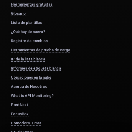
Herramientas gratuitas
Glosario
Lista de plantillas
¿Qué hay de nuevo?
Registro de cambios
Herramientas de prueba de carga
IP de la lista blanca
Informes de etiqueta blanca
Ubicaciones en la nube
Acerca de Nosotros
What is API Monitoring?
PostNext
FocusBox
Pomodoro Timer